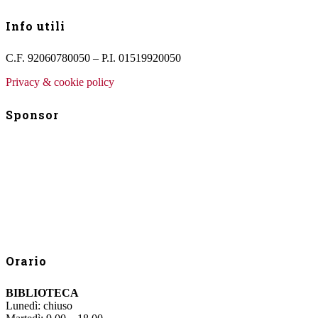
Info utili
C.F. 92060780050 – P.I. 01519920050
Privacy & cookie policy
Sponsor
Orario
BIBLIOTECA
Lunedì: chiuso