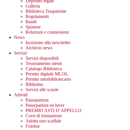
Deposito legale
Galleria
Biblioteca Trasparente
Regolamenti
Bandi
Sponsor
Relazioni e connessioni
News
Iscrizione alla newsletter
Archivio news
Servizi
Servizi disponibili
Tesseramento utenti
Catalogo Biblioteca
Prestito digitale MLOL
Prestito interbibliotecario
Bibliobus
Servizi alle scuole
Attività
Passepartout
Passepartout en hiver
PREMIO ASTI D’APPELLO
Corsi di formazione
Adotta uno scaffale
Fotobar