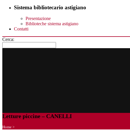
Sistema bibliotecario astigiano
Presentazione
Biblioteche sistema astigiano
Contatti
Cerca:
Letture piccine – CANELLI
Home
>