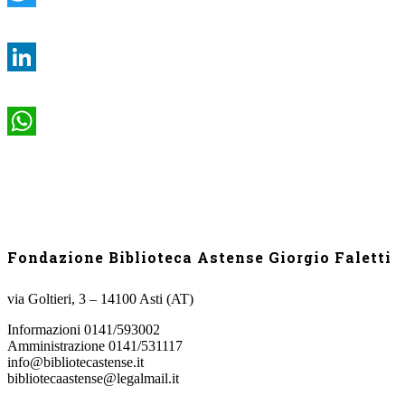
Twitter
LinkedIn
WhatsApp
Fondazione Biblioteca Astense Giorgio Faletti
via Goltieri, 3 – 14100 Asti (AT)
Informazioni 0141/593002
Amministrazione 0141/531117
info@bibliotecastense.it
bibliotecaastense@legalmail.it