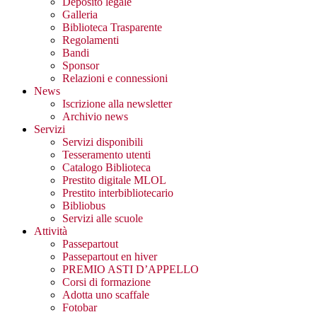
Deposito legale
Galleria
Biblioteca Trasparente
Regolamenti
Bandi
Sponsor
Relazioni e connessioni
News
Iscrizione alla newsletter
Archivio news
Servizi
Servizi disponibili
Tesseramento utenti
Catalogo Biblioteca
Prestito digitale MLOL
Prestito interbibliotecario
Bibliobus
Servizi alle scuole
Attività
Passepartout
Passepartout en hiver
PREMIO ASTI D’APPELLO
Corsi di formazione
Adotta uno scaffale
Fotobar