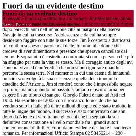
Fuori da un evidente destino
Fuori da un evidente destino
Il passato è il posto più difficile a cui tornare. Jim Mackenzie, pilota
di elicotteri per metà indiano, lo impara a sue spese quando si ritrova
Home
>
Eventi
>
Fuori da un evidente destino
dopo parecchi anni nell’immobile città ai margini della riserva
Navajo in cui ha trascorso l’adolescenza e da cui ha sempre
desiderato fuggire con tutte le sue forze. Jim è costretto a districarsi
fra conti in sospeso e parole mai dette, fra uomini e donne che
credeva di aver dimenticato e presenze che sperava cancellate dal
tempo. E soprattutto è costretto a confrontarsi con la persona che più
ha sfuggito per tutta la vita: se stesso. Ma il coraggio antico degli avi
è ancora vivo ed è un’eredità che non si può ignorare quando si
percorre la stessa terra. Nel momento in cui una catena di innaturali
omicidi sconvolgerà la sua esistenza e quella della tranquilla
cittadina dell’Arizona, Jim si renderà conto che è impossibile negare
la propria natura quando un passato scomodo e oscuro torna per
esigere il suo tributo di sangue. Giorgio Faletti è nato ad Asti nel
1950. Ha esordito nel 2002 con il romanzo Io uccido che ha
venduto solo in Italia più di tre milioni di copie ed è stato tradotto in
tutte le lingue del mondo. Il successo è stato confermato due anni
dopo da Niente di vero tranne gli occhi che ha segnato la sua
definitiva consacrazione a livello mondiale fra i grandi autori
contemporanei di thriller. Fuori da un evidente destino è il suo terzo
romanzo. Per informazioni Ufficio Stampa 02 58450214 – 230 –