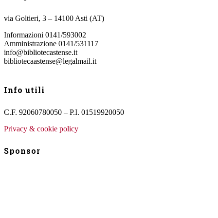
via Goltieri, 3 – 14100 Asti (AT)
Informazioni 0141/593002
Amministrazione 0141/531117
info@bibliotecastense.it
bibliotecaastense@legalmail.it
Info utili
C.F. 92060780050 – P.I. 01519920050
Privacy & cookie policy
Sponsor