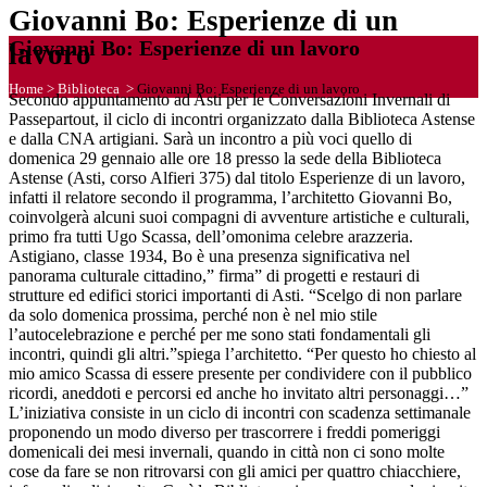
Giovanni Bo: Esperienze di un
Giovanni Bo: Esperienze di un lavoro
lavoro
Home
>
Biblioteca
>
Giovanni Bo: Esperienze di un lavoro
Secondo appuntamento ad Asti per le Conversazioni Invernali di
Passepartout, il ciclo di incontri organizzato dalla Biblioteca Astense
e dalla CNA artigiani. Sarà un incontro a più voci quello di
domenica 29 gennaio alle ore 18 presso la sede della Biblioteca
Astense (Asti, corso Alfieri 375) dal titolo Esperienze di un lavoro,
infatti il relatore secondo il programma, l’architetto Giovanni Bo,
coinvolgerà alcuni suoi compagni di avventure artistiche e culturali,
primo fra tutti Ugo Scassa, dell’omonima celebre arazzeria.
Astigiano, classe 1934, Bo è una presenza significativa nel
panorama culturale cittadino,” firma” di progetti e restauri di
strutture ed edifici storici importanti di Asti. “Scelgo di non parlare
da solo domenica prossima, perché non è nel mio stile
l’autocelebrazione e perché per me sono stati fondamentali gli
incontri, quindi gli altri.”spiega l’architetto. “Per questo ho chiesto al
mio amico Scassa di essere presente per condividere con il pubblico
ricordi, aneddoti e percorsi ed anche ho invitato altri personaggi…”
L’iniziativa consiste in un ciclo di incontri con scadenza settimanale
proponendo un modo diverso per trascorrere i freddi pomeriggi
domenicali dei mesi invernali, quando in città non ci sono molte
cose da fare se non ritrovarsi con gli amici per quattro chiacchiere,