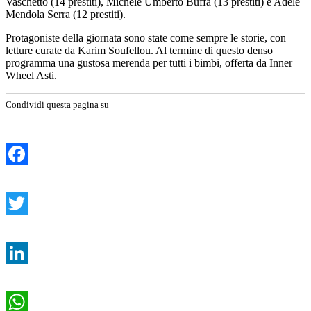
Vaschetto (14 prestiti), Michele Umberto Buffa (13 prestiti) e Adele
Mendola Serra (12 prestiti).
Protagoniste della giornata sono state come sempre le storie, con
letture curate da Karim Soufellou. Al termine di questo denso
programma una gustosa merenda per tutti i bimbi, offerta da Inner
Wheel Asti.
Condividi questa pagina su
Facebook
Twitter
LinkedIn