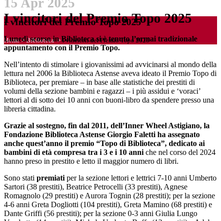
15 Apr 2025
I vincitori del Premio Topo 2025
I vincitori del Premio Topo 2025
Lunedì scorso in Biblioteca si è tenuto l’ormai tradizionale
Home
>
Biblioteca
>
I vincitori del Premio Topo 2025
appuntamento con il Premio Topo.
Nell’intento di stimolare i giovanissimi ad avvicinarsi al mondo della
lettura nel 2006 la Biblioteca Astense aveva ideato il Premio Topo di
Biblioteca, per premiare – in base alle statistiche dei prestiti di
volumi della sezione bambini e ragazzi – i più assidui e ‘voraci’
lettori al di sotto dei 10 anni con buoni-libro da spendere presso una
libreria cittadina.
Grazie al sostegno, fin dal 2011, dell’Inner Wheel Astigiano, la
Fondazione Biblioteca Astense Giorgio Faletti ha assegnato
anche quest’anno il premio “Topo di Biblioteca”, dedicato ai
bambini di età compresa tra i 3 e i 10 anni
che nel corso del 2024
hanno preso in prestito e letto il maggior numero di libri.
Sono stati
premiati
per la sezione lettori e lettrici 7-10 anni Umberto
Sartori (38 prestiti), Beatrice Petrocelli (33 prestiti), Agnese
Romagnolo (29 prestiti) e Aurora Tognin (28 prestiti); per la sezione
4-6 anni Greta Dogliotti (104 prestiti), Greta Mamino (68 prestiti) e
Dante Griffi (56 prestiti); per la sezione 0-3 anni Giulia Lungo