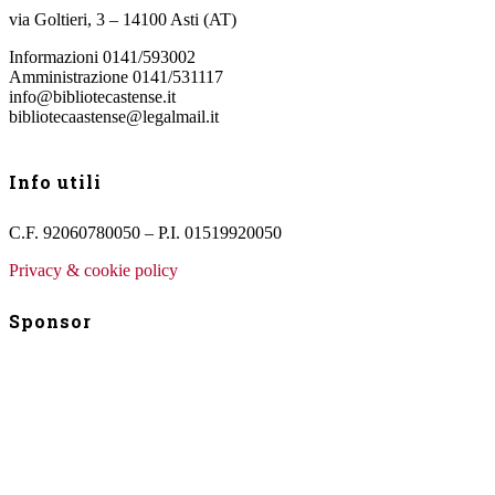
via Goltieri, 3 – 14100 Asti (AT)
Informazioni 0141/593002
Amministrazione 0141/531117
info@bibliotecastense.it
bibliotecaastense@legalmail.it
Info utili
C.F. 92060780050 – P.I. 01519920050
Privacy & cookie policy
Sponsor