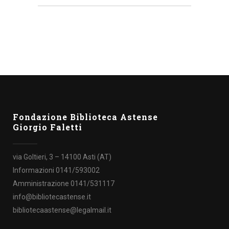
Fondazione Biblioteca Astense
Giorgio Faletti
via Goltieri, 3 – 14100 Asti (AT)
Informazioni 0141/593002
Amministrazione 0141/531117
info@bibliotecastense.it
bibliotecaastense@legalmail.it