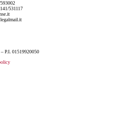
/593002
0141/531117
se.it
legalmail.it
– P.I. 01519920050
olicy