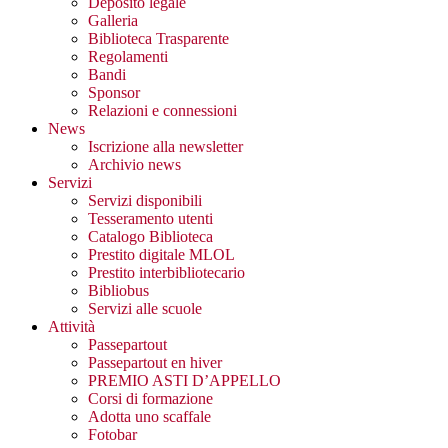
Deposito legale
Galleria
Biblioteca Trasparente
Regolamenti
Bandi
Sponsor
Relazioni e connessioni
News
Iscrizione alla newsletter
Archivio news
Servizi
Servizi disponibili
Tesseramento utenti
Catalogo Biblioteca
Prestito digitale MLOL
Prestito interbibliotecario
Bibliobus
Servizi alle scuole
Attività
Passepartout
Passepartout en hiver
PREMIO ASTI D’APPELLO
Corsi di formazione
Adotta uno scaffale
Fotobar