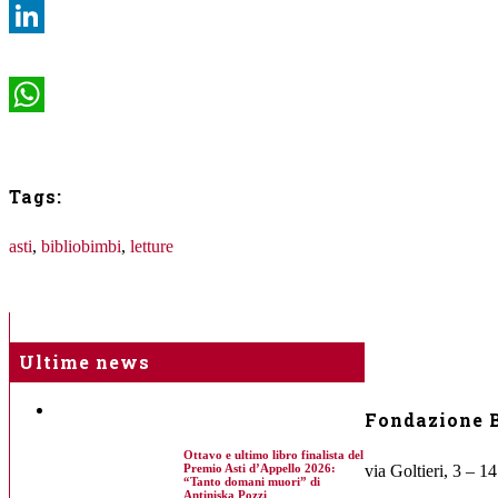
LinkedIn
WhatsApp
Tags:
asti
,
bibliobimbi
,
letture
Ultime news
Fondazione B
Ottavo e ultimo libro finalista del
via Goltieri, 3 – 1
Premio Asti d’Appello 2026:
“Tanto domani muori” di
Antiniska Pozzi