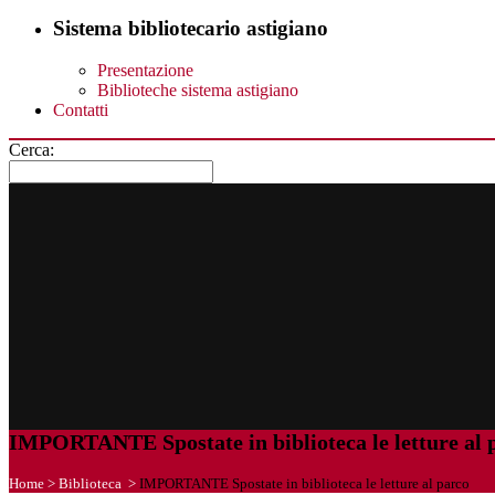
Sistema bibliotecario astigiano
Presentazione
Biblioteche sistema astigiano
Contatti
Cerca:
IMPORTANTE Spostate in biblioteca le letture al 
Home
>
Biblioteca
>
IMPORTANTE Spostate in biblioteca le letture al parco