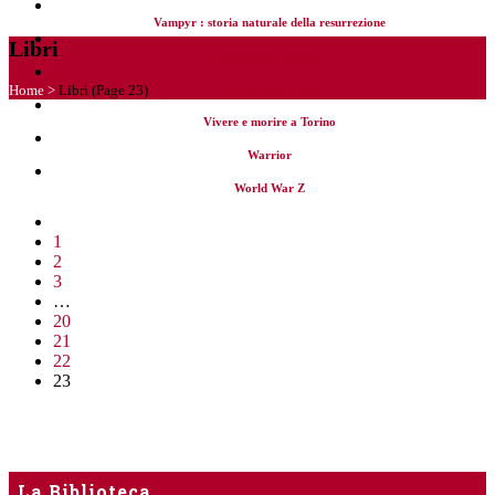
Vampyr : storia naturale della resurrezione
Libri
Viaggiatori paganti
Home
>
Libri
(Page 23)
Vittima senza nome
Vivere e morire a Torino
Warrior
World War Z
1
2
3
…
20
21
22
23
La Biblioteca