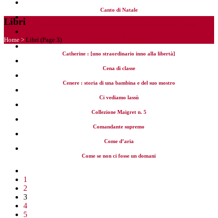
Canto di Natale
Libri
Canzoni senza musica : trenta racconti con il sorriso in sottofondo
Home
>
Libri
(Page 3)
Capriole sotto il temporale
Catherine : [uno straordinario inno alla libertà]
Cena di classe
Cenere : storia di una bambina e del suo mostro
Ci vediamo lassù
Collezione Maigret n. 5
Comandante supremo
Come d’aria
Come se non ci fosse un domani
1
2
3
4
5