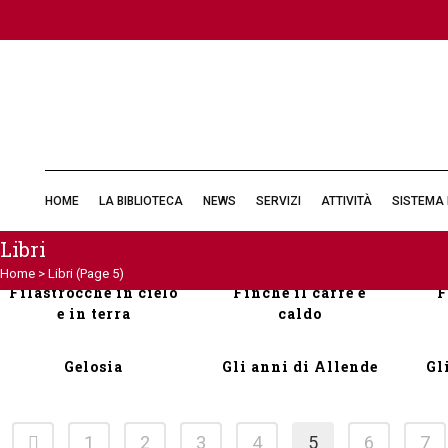
Eros e Pathos
Fai bei sogni
HOME
LA BIBLIOTECA
NEWS
SERVIZI
ATTIVITÀ
SISTEMA 
Favole al telefono
Fiabe in rosso
Libri
Home
>
Libri
(Page 5)
Filastrocche in cielo
Finché il caffè è
F
e in terra
caldo
Gelosia
Gli anni di Allende
Gl
1
2
3
4
5
6
7