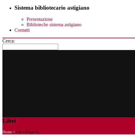
Sistema bibliotecario astigiano
Presentazione
Biblioteche sistema astigiano
Contatti
Cerca:
Libri
Home
>
Libri
(Page 4)