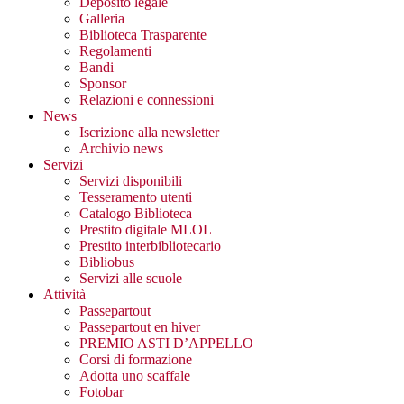
Deposito legale
Galleria
Biblioteca Trasparente
Regolamenti
Bandi
Sponsor
Relazioni e connessioni
News
Iscrizione alla newsletter
Archivio news
Servizi
Servizi disponibili
Tesseramento utenti
Catalogo Biblioteca
Prestito digitale MLOL
Prestito interbibliotecario
Bibliobus
Servizi alle scuole
Attività
Passepartout
Passepartout en hiver
PREMIO ASTI D’APPELLO
Corsi di formazione
Adotta uno scaffale
Fotobar