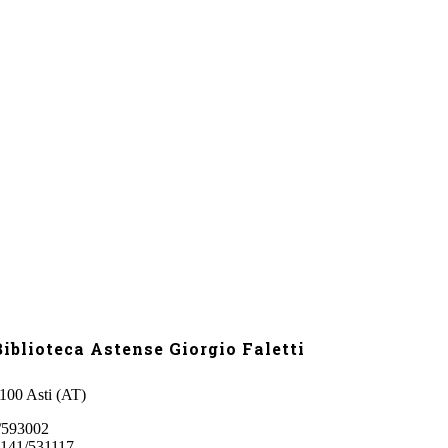
iblioteca Astense Giorgio Faletti
4100 Asti (AT)
/593002
0141/531117