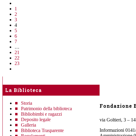
1
2
3
4
5
6
7
…
21
22
23
La Biblioteca
Storia
Fondazione B
Patrimonio della biblioteca
Bibliobimbi e ragazzi
Deposito legale
via Goltieri, 3 – 1
Galleria
Informazioni 0141
Biblioteca Trasparente
Amministrazione 
Regolamenti