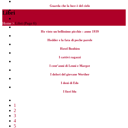
Guarda che la luce è del cielo
Libri
Guida per gentiluomini all’arte di vivere con eleganza
Home
>
Libri
(Page 6)
Harry Potter e la camera dei segreti
Ho visto un bellissimo picchio : anno 1939
Hodder e la fata di poche parole
Hotel Bonbien
I cattivi ragazzi
I cent’anni di Lenni e Margot
I dolori del giovane Werther
I doni di Edo
I fiori blu
1
2
3
4
5