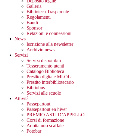
Deposito legale
Galleria
Biblioteca Trasparente
Regolamenti
Bandi
Sponsor
Relazioni e connessioni
News
Iscrizione alla newsletter
Archivio news
Servizi
Servizi disponibili
Tesseramento utenti
Catalogo Biblioteca
Prestito digitale MLOL
Prestito interbibliotecario
Bibliobus
Servizi alle scuole
Attività
Passepartout
Passepartout en hiver
PREMIO ASTI D’APPELLO
Corsi di formazione
Adotta uno scaffale
Fotobar