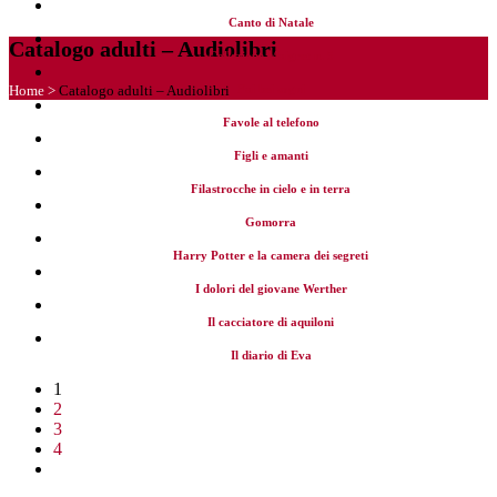
Canto di Natale
Catalogo adulti – Audiolibri
Collezione Maigret n. 5
Home
>
Catalogo adulti – Audiolibri
Fai bei sogni
Favole al telefono
Figli e amanti
Filastrocche in cielo e in terra
Gomorra
Harry Potter e la camera dei segreti
I dolori del giovane Werther
Il cacciatore di aquiloni
Il diario di Eva
1
2
3
4