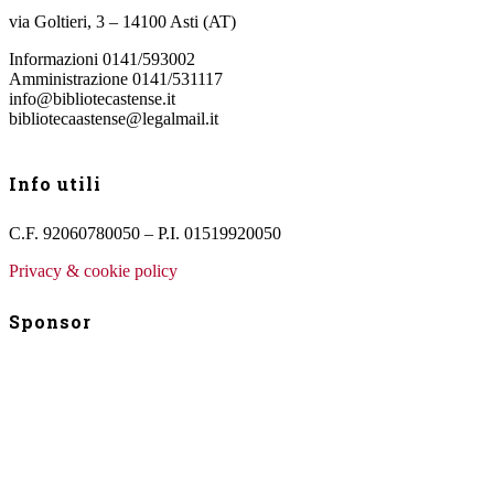
via Goltieri, 3 – 14100 Asti (AT)
Informazioni 0141/593002
Amministrazione 0141/531117
info@bibliotecastense.it
bibliotecaastense@legalmail.it
Info utili
C.F. 92060780050 – P.I. 01519920050
Privacy & cookie policy
Sponsor