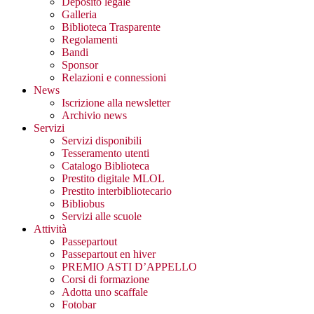
Deposito legale
Galleria
Biblioteca Trasparente
Regolamenti
Bandi
Sponsor
Relazioni e connessioni
News
Iscrizione alla newsletter
Archivio news
Servizi
Servizi disponibili
Tesseramento utenti
Catalogo Biblioteca
Prestito digitale MLOL
Prestito interbibliotecario
Bibliobus
Servizi alle scuole
Attività
Passepartout
Passepartout en hiver
PREMIO ASTI D’APPELLO
Corsi di formazione
Adotta uno scaffale
Fotobar