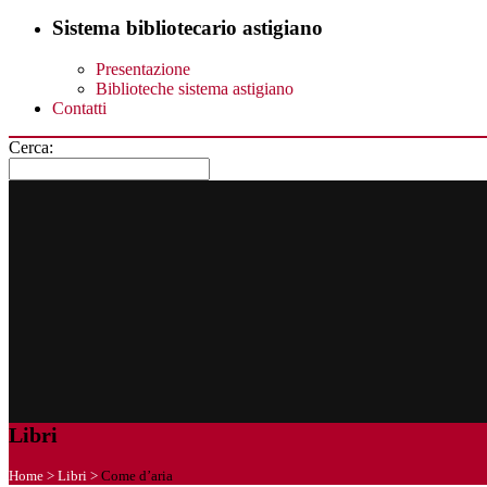
Sistema bibliotecario astigiano
Presentazione
Biblioteche sistema astigiano
Contatti
Cerca:
Libri
Home
>
Libri
>
Come d’aria