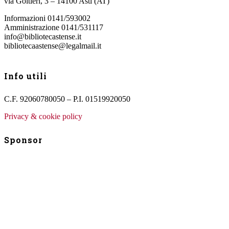
via Goltieri, 3 – 14100 Asti (AT)
Informazioni 0141/593002
Amministrazione 0141/531117
info@bibliotecastense.it
bibliotecaastense@legalmail.it
Info utili
C.F. 92060780050 – P.I. 01519920050
Privacy & cookie policy
Sponsor