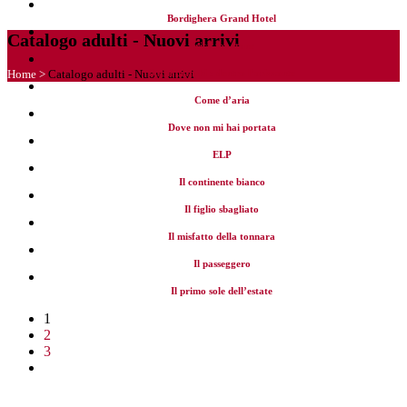
Bordighera Grand Hotel
Catalogo adulti - Nuovi arrivi
Brick for stone
Home
>
Catalogo adulti - Nuovi arrivi
Buchi bianchi : dentro l’orizzonte
Come d’aria
Dove non mi hai portata
ELP
Il continente bianco
Il figlio sbagliato
Il misfatto della tonnara
Il passeggero
Il primo sole dell’estate
1
2
3