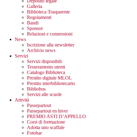
Deposito legale
Galleria
Biblioteca Trasparente
Regolamenti
Bandi
Sponsor
Relazioni e connessioni
News
Iscrizione alla newsletter
Archivio news
Servizi
Servizi disponibili
Tesseramento utenti
Catalogo Biblioteca
Prestito digitale MLOL
Prestito interbibliotecario
Bibliobus
Servizi alle scuole
Attività
Passepartout
Passepartout en hiver
PREMIO ASTI D’APPELLO
Corsi di formazione
Adotta uno scaffale
Fotobar