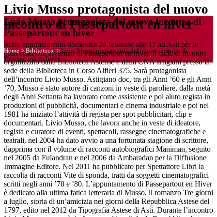
Livio Musso protagonista del nuovo
Livio Musso protagonista del nuovo incontro di
incontro di Passepartout en hiver
Passepartout en hiver
Sesto appuntamento domenica 24 febbraio alle 17 ad Asti per le
Home
>
Biblioteca
>
Livio Musso protagonista del nuovo incontro di
conversazioni invernali di Passepartout en hiver, il ciclo di incontri
Passepartout en hiver
organizzato dalla Biblioteca Astense e dalla CNA artigiani presso la
sede della Biblioteca in Corso Alfieri 375. Sarà protagonista
dell’incontro Livio Musso. Astigiano doc, tra gli Anni ’60 e gli Anni
’70, Musso è stato autore di canzoni in veste di paroliere, dalla metà
degli Anni Settanta ha lavorato come assistente e poi aiuto regista in
produzioni di pubblicità, documentari e cinema industriale e poi nel
1981 ha iniziato l’attività di regista per spot pubblicitari, clip e
documentari. Livio Musso, che lavora anche in veste di ideatore,
regista e curatore di eventi, spettacoli, rassegne cinematografiche e
teatrali, nel 2004 ha dato avvio a una fortunata stagione di scrittore,
dapprima con il volume di racconti autobiografici Maniman, seguito
nel 2005 da Fulandran e nel 2006 da Ambaradan per la Diffusione
Immagine Editore. Nel 2011 ha pubblicato per Spettattore Libri la
raccolta di racconti Vite di sponda, tratti da soggetti cinematografici
scritti negli anni ’70 e ’80. L’appuntamento di Passepartout en Hiver
è dedicato alla ultima fatica letteraria di Musso, il romanzo Tre giorni
a luglio, storia di un’amicizia nei giorni della Repubblica Astese del
1797, edito nel 2012 da Tipografia Astese di Asti. Durante l’incontro