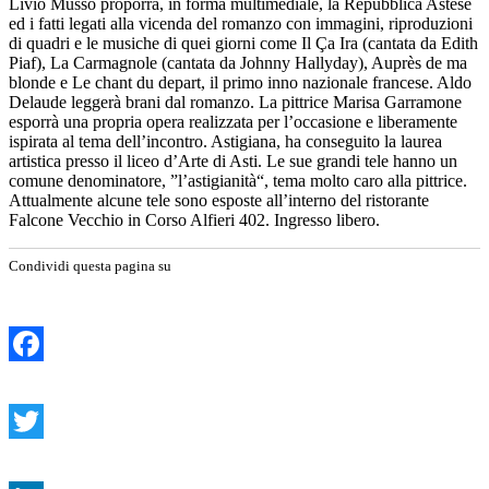
Livio Musso proporrà, in forma multimediale, la Repubblica Astese
ed i fatti legati alla vicenda del romanzo con immagini, riproduzioni
di quadri e le musiche di quei giorni come Il Ça Ira (cantata da Edith
Piaf), La Carmagnole (cantata da Johnny Hallyday), Auprès de ma
blonde e Le chant du depart, il primo inno nazionale francese. Aldo
Delaude leggerà brani dal romanzo. La pittrice Marisa Garramone
esporrà una propria opera realizzata per l’occasione e liberamente
ispirata al tema dell’incontro. Astigiana, ha conseguito la laurea
artistica presso il liceo d’Arte di Asti. Le sue grandi tele hanno un
comune denominatore, ”l’astigianità“, tema molto caro alla pittrice.
Attualmente alcune tele sono esposte all’interno del ristorante
Falcone Vecchio in Corso Alfieri 402. Ingresso libero.
Condividi questa pagina su
Facebook
Twitter