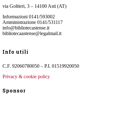
via Goltieri, 3 – 14100 Asti (AT)
Informazioni 0141/593002
Amministrazione 0141/531117
info@bibliotecastense.it
bibliotecaastense@legalmail.it
Info utili
C.F. 92060780050 – P.I. 01519920050
Privacy & cookie policy
Sponsor