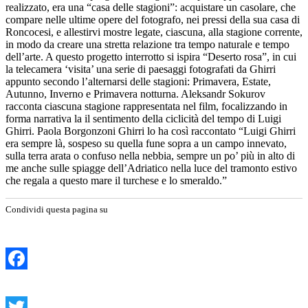
realizzato, era una “casa delle stagioni”: acquistare un casolare, che
compare nelle ultime opere del fotografo, nei pressi della sua casa di
Roncocesi, e allestirvi mostre legate, ciascuna, alla stagione corrente,
in modo da creare una stretta relazione tra tempo naturale e tempo
dell’arte. A questo progetto interrotto si ispira “Deserto rosa”, in cui
la telecamera ‘visita’ una serie di paesaggi fotografati da Ghirri
appunto secondo l’alternarsi delle stagioni: Primavera, Estate,
Autunno, Inverno e Primavera notturna. Aleksandr Sokurov
racconta ciascuna stagione rappresentata nel film, focalizzando in
forma narrativa la il sentimento della ciclicità del tempo di Luigi
Ghirri. Paola Borgonzoni Ghirri lo ha così raccontato “Luigi Ghirri
era sempre là, sospeso su quella fune sopra a un campo innevato,
sulla terra arata o confuso nella nebbia, sempre un po’ più in alto di
me anche sulle spiagge dell’Adriatico nella luce del tramonto estivo
che regala a questo mare il turchese e lo smeraldo.”
Condividi questa pagina su
Facebook