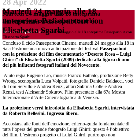
28 Apr 2022
Martedì 24 maggio alle 18
Martedì 24 maggio alle 18 anteprima
anteprima Passepartout con
Passepartout con Elisabetta Sgarbi
Elisabetta Sgarbi
Home
>
Passepartout
>
Martedì 24 maggio alle 18 anteprima Passepartout con
Elisabetta Sgarbi
Concluso il ciclo Passepartout Cinema, martedì 24 maggio alla 18 in
Sala Pastrone una nuova anticipazione del festival
Passepartout
con la proiezione del film documentario “Deserto Rosa – Luigi
Ghirri” di Elisabetta Sgarbi (2009) dedicato alla figura di uno
dei più influenti fotografi italiani del Novecento.
Aiuto regia Eugenio Lio, musica Franco Battiato, produzione Betty
Wrong, scenografia Luca Volpatti, fotografia Daniele Baldacci, voci
di Toni Servillo e Andrea Renzi, attori Sabrina Colle e Andrea
Renzi, testi Aleksandr Sokurov. Film presentato alla 67a Mostra
Internazionale d’Arte Cinematografica di Venezia.
La proiezione verrà introdotta da Elisabetta Sgarbi, intervistata
da Roberta Bellesini. Ingresso libero.
Accostarsi alle fonti dell’emozione, criterio-guida fondamentale di
tutta l’opera del grande fotografo Luigi Ghirri: questo è l’obiettivo
del film. L’estremo progetto di Luigi Ghirri, purtroppo non