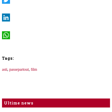
Twitter
LinkedIn
WhatsApp
Tags:
asti
,
passepartout
,
film
Ultime news