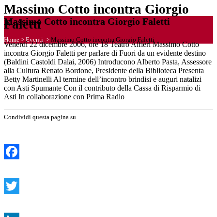
Massimo Cotto incontra Giorgio
Massimo Cotto incontra Giorgio Faletti
Faletti
Home
>
Eventi
>
Massimo Cotto incontra Giorgio Faletti
Venerdì 22 dicembre 2006, ore 18 Teatro Alfieri Massimo Cotto
incontra Giorgio Faletti per parlare di Fuori da un evidente destino
(Baldini Castoldi Dalai, 2006) Introducono Alberto Pasta, Assessore
alla Cultura Renato Bordone, Presidente della Biblioteca Presenta
Betty Martinelli Al termine dell’incontro brindisi e auguri natalizi
con Asti Spumante Con il contributo della Cassa di Risparmio di
Asti In collaborazione con Prima Radio
Condividi questa pagina su
Facebook
Twitter