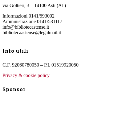
via Goltieri, 3 – 14100 Asti (AT)
Informazioni 0141/593002
Amministrazione 0141/531117
info@bibliotecastense.it
bibliotecaastense@legalmail.it
Info utili
C.F. 92060780050 – P.I. 01519920050
Privacy & cookie policy
Sponsor