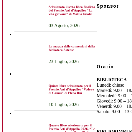
Sponsor
Selezionato il sesto libro finalista
del Premio Asti d’Appello: “La
vita giovane” di Mattia Insolia
03 Agosto, 2026
La mappa delle connessioni della
Biblioteca Astense
23 Luglio, 2026
Orario
BIBLIOTECA
Lunedì: chiuso
Quinto libro selezionato per il
Premio Asti d’Appello: “Vedove
Martedì: 9.00 – 18
di Camus” di Elena Rui
Mercoledì: 9.00 – 
Giovedì: 9.00 – 18
10 Luglio, 2026
Venerdì: 9.00 – 18
Sabato: 9.00 – 13.
Quarto libro selezionato per il
Premio Asti d’Appello 2026, “Le
BIBLIOBIMBI 