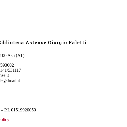
iblioteca Astense Giorgio Faletti
4100 Asti (AT)
/593002
0141/531117
se.it
legalmail.it
– P.I. 01519920050
olicy