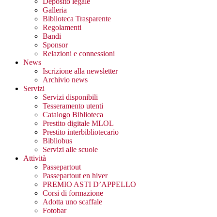
Deposito legale
Galleria
Biblioteca Trasparente
Regolamenti
Bandi
Sponsor
Relazioni e connessioni
News
Iscrizione alla newsletter
Archivio news
Servizi
Servizi disponibili
Tesseramento utenti
Catalogo Biblioteca
Prestito digitale MLOL
Prestito interbibliotecario
Bibliobus
Servizi alle scuole
Attività
Passepartout
Passepartout en hiver
PREMIO ASTI D’APPELLO
Corsi di formazione
Adotta uno scaffale
Fotobar