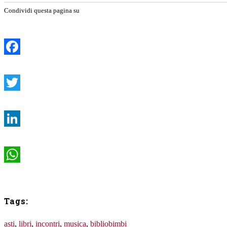
Condividi questa pagina su
Facebook
Twitter
LinkedIn
WhatsApp
Tags:
asti
,
libri
,
incontri
,
musica
,
bibliobimbi