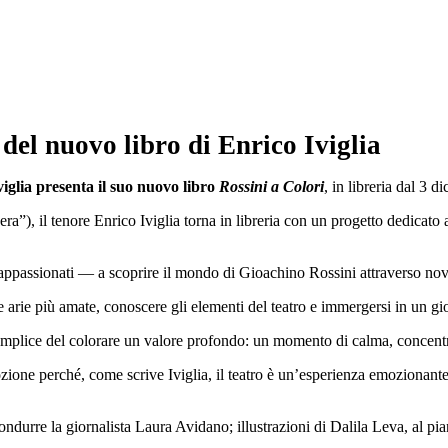
del nuovo libro di Enrico Iviglia
iglia presenta il suo nuovo libro
Rossini a Colori
, in libreria dal 3 
”), il tenore Enrico Iviglia torna in libreria con un progetto dedicato a
ppassionati — a scoprire il mondo di Gioachino Rossini attraverso nove 
le arie più amate, conoscere gli elementi del teatro e immergersi in un gio
 semplice del colorare un valore profondo: un momento di calma, concentr
one perché, come scrive Iviglia, il teatro è un’esperienza emozionante, d
 condurre la giornalista Laura Avidano; illustrazioni di Dalila Leva, al 