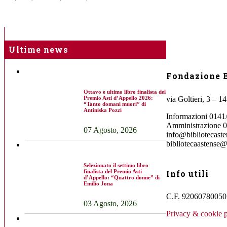
Ultime news
Fondazione B
Ottavo e ultimo libro finalista del
via Goltieri, 3 – 1
Premio Asti d’Appello 2026:
“Tanto domani muori” di
Antiniska Pozzi
Informazioni 0141
Amministrazione 
07 Agosto, 2026
info@bibliotecasten
bibliotecaastense@
Selezionato il settimo libro
Info utili
finalista del Premio Asti
d’Appello: “Quattro donne” di
Emilio Jona
C.F. 92060780050 
03 Agosto, 2026
Privacy & cookie p