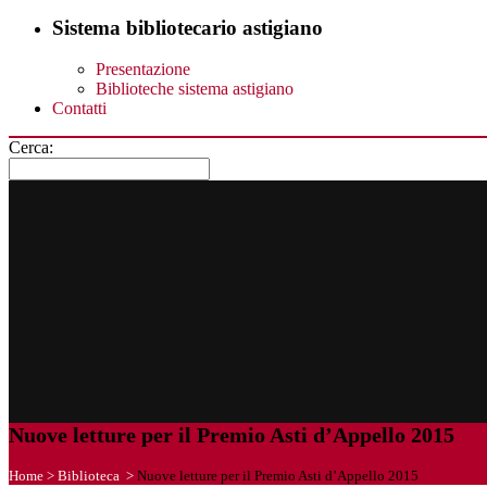
Sistema bibliotecario astigiano
Presentazione
Biblioteche sistema astigiano
Contatti
Cerca:
Nuove letture per il Premio Asti d’Appello 2015
Home
>
Biblioteca
>
Nuove letture per il Premio Asti d’Appello 2015