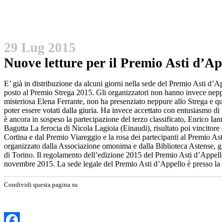
29 Lug 2015
Nuove letture per il Premio Asti d’A
E’ già in distribuzione da alcuni giorni nella sede del Premio Asti d’A
posto al Premio Strega 2015. Gli organizzatori non hanno invece neppure
misteriosa Elena Ferrante, non ha presenziato neppure allo Strega e qui
poter essere votati dalla giuria. Ha invece accettato con entusiasmo d
è ancora in sospeso la partecipazione del terzo classificato, Enrico Iann
Bagutta La ferocia di Nicola Lagioia (Einaudi), risultato poi vincito
Cortina e dal Premio Viareggio e la rosa dei partecipanti al Premio As
organizzato dalla Associazione omonima e dalla Biblioteca Astense, g
di Torino. Il regolamento dell’edizione 2015 del Premio Asti d’Appello
novembre 2015. La sede legale del Premio Asti d’Appello è presso la
Condividi questa pagina su