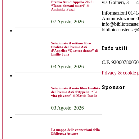
via Goltieri, 3 – 1
Premio Asti d’Appello 2026:
“Tanto domani muori” di
Antiniska Pozzi
Informazioni 0141
Amministrazione 
07 Agosto, 2026
info@bibliotecasten
bibliotecaastense@
Selezionato il settimo libro
Info utili
finalista del Premio Asti
d’Appello: “Quattro donne” di
Emilio Jona
C.F. 92060780050 
03 Agosto, 2026
Privacy & cookie p
Sponsor
Selezionato il sesto libro finalista
del Premio Asti d’Appello: “La
vita giovane” di Mattia Insolia
03 Agosto, 2026
La mappa delle connessioni della
Biblioteca Astense