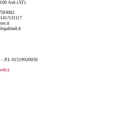
4100 Asti (AT)
/593002
0141/531117
se.it
legalmail.it
– P.I. 01519920050
olicy