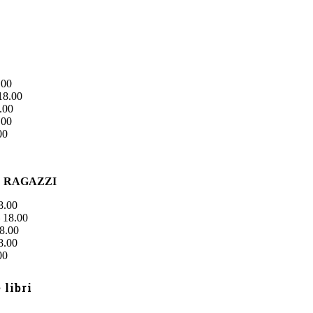
.00
18.00
.00
.00
00
E RAGAZZI
8.00
 18.00
8.00
8.00
00
libri