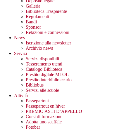
Deposito legale
Galleria
Biblioteca Trasparente
Regolamenti
Bandi
Sponsor
Relazioni e connessioni
News
Iscrizione alla newsletter
Archivio news
Servizi
Servizi disponibili
Tesseramento utenti
Catalogo Biblioteca
Prestito digitale MLOL
Prestito interbibliotecario
Bibliobus
Servizi alle scuole
Attività
Passepartout
Passepartout en hiver
PREMIO ASTI D’APPELLO
Corsi di formazione
Adotta uno scaffale
Fotobar