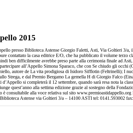
ppello 2015
ppello presso Biblioteca Astense Giorgio Faletti, Asti, Via Goltieri 3/a
 contattato la casa editrice E/O, che ha pubblicato il volume terzo clas
ndi ben difficilmente avrebbe preso parte alla cerimonia finale ad Asti,
i partecipare all’Appello Simona Sparaco, che con Se chiudo gli occhi (G
iello, autore de La vita prodigiosa di Isidoro Sifflotin (Feltrinelli); I n
re allo Strega, e dal Premio Bergamo La gemella H di Giorgio Falco (Ein
ti d’Appello si completerà il 12 settembre, quando sarà resa nota la cla
iunge quest’anno alla settima edizione grazie al sostegno della Fondaz
 è consultabile alla voce relativa sul sito www.premioastidappello.org 
 Biblioteca Astense via Goltieri 3/a – 14100 ASTI tel: 0141.593002 fa