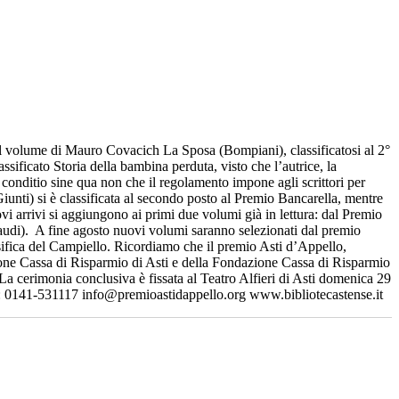
, il volume di Mauro Covacich La Sposa (Bompiani), classificatosi al 2°
sificato Storia della bambina perduta, visto che l’autrice, la
 conditio sine qua non che il regolamento impone agli scrittori per
iunti) si è classificata al secondo posto al Premio Bancarella, mentre
uovi arrivi si aggiungono ai primi due volumi già in lettura: dal Premio
audi). A fine agosto nuovi volumi saranno selezionati dal premio
ssifica del Campiello. Ricordiamo che il premio Asti d’Appello,
ione Cassa di Risparmio di Asti e della Fondazione Cassa di Risparmio
La cerimonia conclusiva è fissata al Teatro Alfieri di Asti domenica 29
x: 0141-531117 info@premioastidappello.org www.bibliotecastense.it