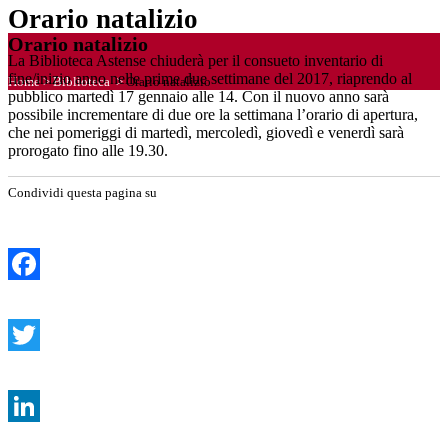
Orario natalizio
Orario natalizio
La Biblioteca Astense chiuderà per il consueto inventario di
fine/inizio anno nelle prime due settimane del 2017, riaprendo al
Home
>
Biblioteca
>
Orario natalizio
pubblico martedì 17 gennaio alle 14. Con il nuovo anno sarà
possibile incrementare di due ore la settimana l’orario di apertura,
che nei pomeriggi di martedì, mercoledì, giovedì e venerdì sarà
prorogato fino alle 19.30.
Condividi questa pagina su
Facebook
Twitter
LinkedIn