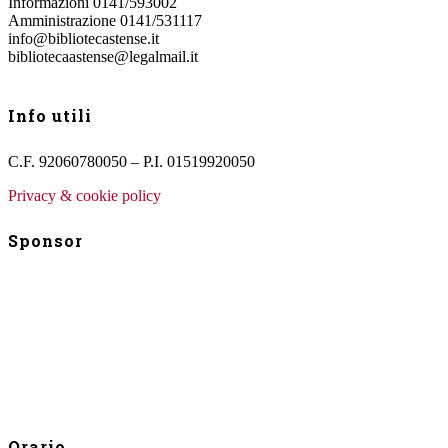
Informazioni 0141/593002
Amministrazione 0141/531117
info@bibliotecastense.it
bibliotecaastense@legalmail.it
Info utili
C.F. 92060780050 – P.I. 01519920050
Privacy & cookie policy
Sponsor
Orario