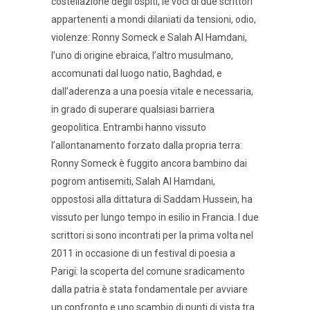
costellazione degli ospiti, le voci di due scrittori
appartenenti a mondi dilaniati da tensioni, odio,
violenze: Ronny Someck e Salah Al Hamdani,
l’uno di origine ebraica, l’altro musulmano,
accomunati dal luogo natio, Baghdad, e
dall’aderenza a una poesia vitale e necessaria,
in grado di superare qualsiasi barriera
geopolitica. Entrambi hanno vissuto
l’allontanamento forzato dalla propria terra:
Ronny Someck è fuggito ancora bambino dai
pogrom antisemiti, Salah Al Hamdani,
oppostosi alla dittatura di Saddam Hussein, ha
vissuto per lungo tempo in esilio in Francia. I due
scrittori si sono incontrati per la prima volta nel
2011 in occasione di un festival di poesia a
Parigi: la scoperta del comune sradicamento
dalla patria è stata fondamentale per avviare
un confronto e uno scambio di punti di vista tra