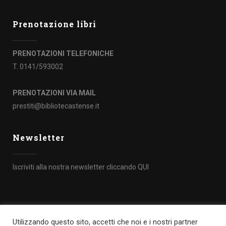
Prenotazione libri
PRENOTAZIONI TELEFONICHE
T. 0141/593002
PRENOTAZIONI VIA MAIL
prestiti@bibliotecastense.it
Newsletter
Iscriviti alla nostra newsletter cliccando
QUI
Utilizzando questo sito, accetti che noi e i nostri partner