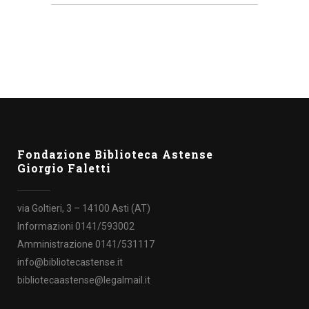
Fondazione Biblioteca Astense
Giorgio Faletti
via Goltieri, 3 – 14100 Asti (AT)
Informazioni 0141/593002
Amministrazione 0141/531117
info@bibliotecastense.it
bibliotecaastense@legalmail.it