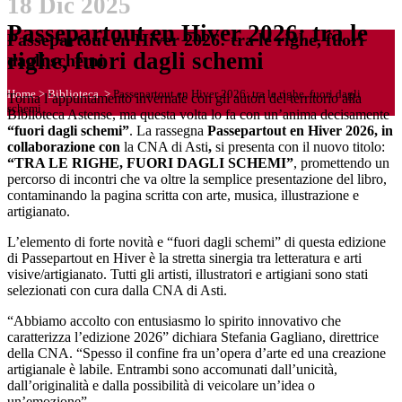
18 Dic 2025
Passepartout en Hiver 2026: tra le
Passepartout en Hiver 2026: tra le righe, fuori
righe, fuori dagli schemi
dagli schemi
Home
>
Biblioteca
>
Passepartout en Hiver 2026: tra le righe, fuori dagli
Torna l’appuntamento invernale con gli autori del territorio alla
schemi
Biblioteca Astense, ma questa volta lo fa con un’anima decisamente
“fuori dagli schemi”
. La rassegna
Passepartout en Hiver 2026, in
collaborazione con
la CNA di Asti
,
si presenta con il nuovo titolo:
“TRA LE RIGHE, FUORI DAGLI SCHEMI”
, promettendo un
percorso di incontri che va oltre la semplice presentazione del libro,
contaminando la pagina scritta con arte, musica, illustrazione e
artigianato.
L’elemento di forte novità e “fuori dagli schemi” di questa edizione
di Passepartout en Hiver è la stretta sinergia tra letteratura e arti
visive/artigianato. Tutti gli artisti, illustratori e artigiani sono stati
selezionati con cura dalla CNA di Asti.
“Abbiamo accolto con entusiasmo lo spirito innovativo che
caratterizza l’edizione 2026” dichiara Stefania Gagliano, direttrice
della CNA. “Spesso il confine fra un’opera d’arte ed una creazione
artigianale è labile. Entrambi sono accomunati dall’unicità,
dall’originalità e dalla possibilità di veicolare un’idea o
un’emozione”.