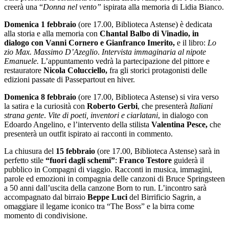
creerà una “
Donna nel vento”
ispirata alla memoria di Lidia Bianco.
Domenica 1 febbraio
(ore 17.00, Biblioteca Astense) è dedicata
alla storia e alla memoria con
Chantal Balbo di Vinadio, in
dialogo con Vanni Cornero e Gianfranco Imerito,
e il libro:
Lo
zio Max. Massimo D’Azeglio
.
Intervista immaginaria al nipote
Emanuele.
L’appuntamento vedrà la partecipazione del pittore e
restauratore
Nicola Colucciello,
fra gli storici protagonisti delle
edizioni passate di Passepartout en hiver.
Domenica 8 febbraio
(ore 17.00, Biblioteca Astense) si vira verso
la satira e la curiosità con
Roberto Gerbi
, che presenterà
Italiani
strana gente
.
Vite di poeti, inventori e ciarlatani
, in dialogo con
Edoardo Angelino, e l’intervento della stilista
Valentina Pesce,
che
presenterà un outfit ispirato ai racconti in commento.
La chiusura del
15 febbraio
(ore 17.00, Biblioteca Astense) sarà in
perfetto stile
“fuori dagli schemi”
:
Franco Testore
guiderà il
pubblico in Compagni di viaggio. Racconti in musica, immagini,
parole ed emozioni in compagnia delle canzoni di Bruce Springsteen
a 50 anni dall’uscita della canzone Born to run. L’incontro sarà
accompagnato dal birraio
Beppe Luci
del Birrificio Sagrin, a
omaggiare il legame iconico tra “The Boss” e la birra come
momento di condivisione.