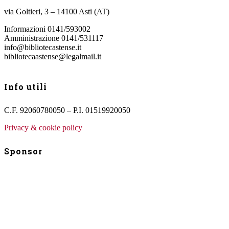
via Goltieri, 3 – 14100 Asti (AT)
Informazioni 0141/593002
Amministrazione 0141/531117
info@bibliotecastense.it
bibliotecaastense@legalmail.it
Info utili
C.F. 92060780050 – P.I. 01519920050
Privacy & cookie policy
Sponsor