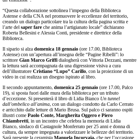
“Questa collaborazione sottolinea l’impegno della Biblioteca
Astense e della CNA nel promuovere le eccellenze del territorio,
creando un dialogo particolare tra la cultura della pagina scritta e
l’arte del
saper fare
che anima l’artigianato locale” dichiarano
Roberta Bellesini e Alessia Conti, presidente e direttrice della
Biblioteca.
Il sipario si alza
domenica 18 gennaio
(ore 17.00, Biblioteca
Astense) con un’apertura all’insegna delle “Pagine Ribelli”: lo
scrittore
Gian Marco Griffi
dialogherà con Vittoria Dezzani, mentre
la lettura sarà accompagnata da una digressione visiva a cura
dell’illustratore
Cristiano “Lupo” Carillo
, con la proiezione di un
video in cui realizza un disegno ispirato al libro.
Il secondo appuntamento,
domenica 25 gennaio
(ore 17.00, Palco
19), si sposta fuori dalle mura della biblioteca per un tributo
d’eccezione. Si presenterà il libro di Lidia Bianco
Un tunnel
dall’ombelico all’anima
, con un dialogo condotto da Carlo Cerrato
e arricchito dalle letture di Mario Brusa. Sul palco ci saranno ospiti
illustri come
Paolo Conte, Margherita Oggero e Piero
Chiambretti
, in un incontro che celebra la memoria di Lidia
Bianco, sindaco di Castagnole Monferrato per 25 anni e donna di
cultura, da sempre impegnata a valorizzare le bellezze del territorio.
Sarà presente la ceramista
Manuela Incorvaia,
che per l’occasione