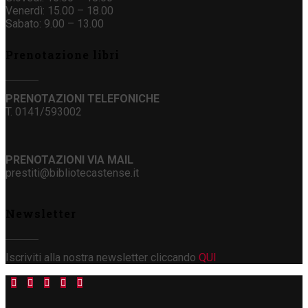
Venerdì: 15.00 – 18.00
Sabato: 9.00 – 13.00
Prenotazione libri
PRENOTAZIONI TELEFONICHE
T. 0141/593002
PRENOTAZIONI VIA MAIL
prestiti@bibliotecastense.it
Newsletter
Iscriviti alla nostra newsletter cliccando
QUI