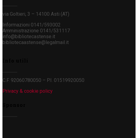
via Goltieri, 3 – 14100 Asti (AT)
Informazioni 0141/593002
Amministrazione 0141/531117
info@bibliotecastense.it
bibliotecaastense@legalmail.it
Info utili
C.F. 92060780050 – P.I. 01519920050
Privacy & cookie policy
Sponsor