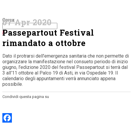
07 Apr 2020
Cerca:
Passepartout Festival
Passepartout Festival rimandato a ottobre
rimandato a ottobre
Home
>
Biblioteca
>
Passepartout Festival rimandato a ottobre
Dato il protrarsi dell’emergenza sanitaria che non permette di
organizzare la manifestazione nel consueto periodo di inizio
giugno, l’edizione 2020 del festival Passepartout si terrà dal
3 all’11 ottobre al Palco 19 di Asti, in via Ospedale 19. Il
calendario degli appuntamenti verrà annunciato appena
possibile.
Condividi questa pagina su
Facebook