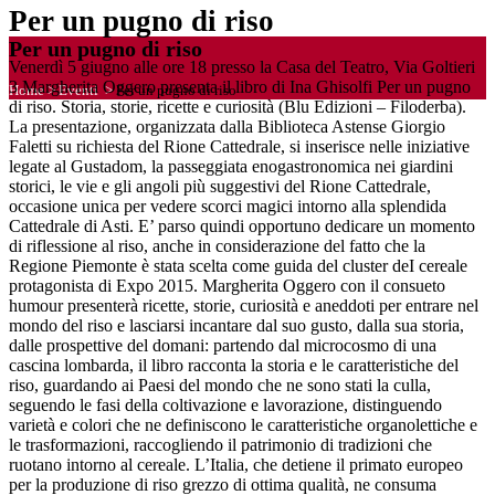
Per un pugno di riso
Per un pugno di riso
Venerdì 5 giugno alle ore 18 presso la Casa del Teatro, Via Goltieri
3 Margherita Oggero presenta il libro di Ina Ghisolfi Per un pugno
Home
>
Eventi
>
Per un pugno di riso
di riso. Storia, storie, ricette e curiosità (Blu Edizioni – Filoderba).
La presentazione, organizzata dalla Biblioteca Astense Giorgio
Faletti su richiesta del Rione Cattedrale, si inserisce nelle iniziative
legate al Gustadom, la passeggiata enogastronomica nei giardini
storici, le vie e gli angoli più suggestivi del Rione Cattedrale,
occasione unica per vedere scorci magici intorno alla splendida
Cattedrale di Asti. E’ parso quindi opportuno dedicare un momento
di riflessione al riso, anche in considerazione del fatto che la
Regione Piemonte è stata scelta come guida del cluster deI cereale
protagonista di Expo 2015. Margherita Oggero con il consueto
humour presenterà ricette, storie, curiosità e aneddoti per entrare nel
mondo del riso e lasciarsi incantare dal suo gusto, dalla sua storia,
dalle prospettive del domani: partendo dal microcosmo di una
cascina lombarda, il libro racconta la storia e le caratteristiche del
riso, guardando ai Paesi del mondo che ne sono stati la culla,
seguendo le fasi della coltivazione e lavorazione, distinguendo
varietà e colori che ne definiscono le caratteristiche organolettiche e
le trasformazioni, raccogliendo il patrimonio di tradizioni che
ruotano intorno al cereale. L’Italia, che detiene il primato europeo
per la produzione di riso grezzo di ottima qualità, ne consuma