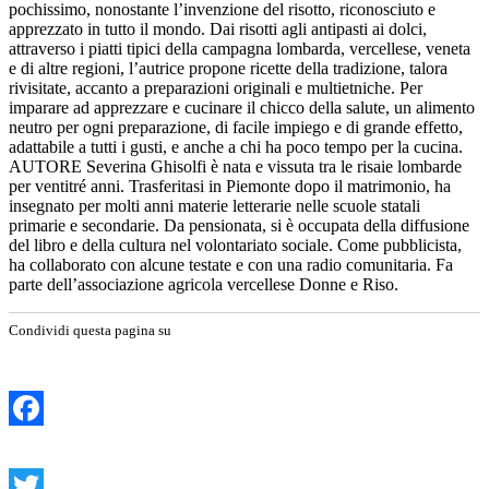
pochissimo, nonostante l’invenzione del risotto, riconosciuto e
apprezzato in tutto il mondo. Dai risotti agli antipasti ai dolci,
attraverso i piatti tipici della campagna lombarda, vercellese, veneta
e di altre regioni, l’autrice propone ricette della tradizione, talora
rivisitate, accanto a preparazioni originali e multietniche. Per
imparare ad apprezzare e cucinare il chicco della salute, un alimento
neutro per ogni preparazione, di facile impiego e di grande effetto,
adattabile a tutti i gusti, e anche a chi ha poco tempo per la cucina.
AUTORE Severina Ghisolfi è nata e vissuta tra le risaie lombarde
per ventitré anni. Trasferitasi in Piemonte dopo il matrimonio, ha
insegnato per molti anni materie letterarie nelle scuole statali
primarie e secondarie. Da pensionata, si è occupata della diffusione
del libro e della cultura nel volontariato sociale. Come pubblicista,
ha collaborato con alcune testate e con una radio comunitaria. Fa
parte dell’associazione agricola vercellese Donne e Riso.
Condividi questa pagina su
Facebook