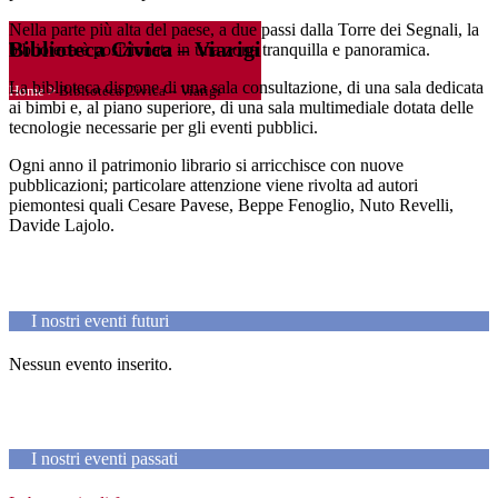
Nella parte più alta del paese, a due passi dalla Torre dei Segnali, la
Biblioteca Civica – Viarigi
biblioteca è posizionata in una zona tranquilla e panoramica.
La biblioteca dispone di una sala consultazione, di una sala dedicata
Home
>
Biblioteca Civica – Viarigi
ai bimbi e, al piano superiore, di una sala multimediale dotata delle
tecnologie necessarie per gli eventi pubblici.
Ogni anno il patrimonio librario si arricchisce con nuove
pubblicazioni; particolare attenzione viene rivolta ad autori
piemontesi quali Cesare Pavese, Beppe Fenoglio, Nuto Revelli,
Davide Lajolo.
I nostri eventi futuri
Nessun evento inserito.
I nostri eventi passati