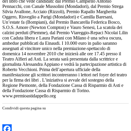
del libro che vede candidati: dal Premio Campiello Antonio
Pennacchi, con Canale Mussolini (Mondadori), dal Premio Strega
Silvia Avallone, Acciaio (Rizzoli), Premio Rapallo Margherita
Oggero, Risveglio a Parigi (Mondadori) e Camilla Baresani,
Un’estate fa (Bompiani), dal Premio Bancarella Federica Bosco,
S.O.S. Amore (Newton Compton) e Vauro Senesi, La scatola dei
calzini perduti (Piemme), dal Premio Viareggio-Repaci Nicolai Lilin
con Caduta libera e Laura Pariani con Milano è una selva oscura,
ambedue pubblicati da Einaudi. I 10.000 euro in palio saranno
assegnati al vincitore unico nella premiazione-spettacolo di
domenica 14 novembre 2010 che inizierà alle ore 17.45 presso il
Teatro Alfieri ad Asti. La serata sarà presentata dalla scrittrice e
giornalista Alessandra Appiano e vedrà la partecipazione artistica di
Roberto Vecchioni. Prima dell’apertura ufficiale della
manifestazione gli scrittori incontreranno i lettori nel foyer del teatro
per la firma dei libri . L’iniziativa si avvale del sostegno della
Regione Piemonte, della Fondazione Cassa di Risparmio di Asti e
della Fondazione Cassa di Risparmio di Torino.
www.premioastidappello.org
Condividi questa pagina su