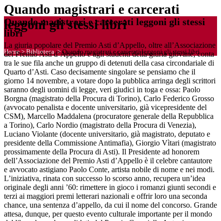
Quando magistrari e carcerati
Quando magistrari e carcerati leggoni gli stessi
leggoni gli stessi libri
libri
La giuria popolare del Premio Asti d’Appello, oltre all’Associazione
Home
>
Biblioteca
>
Quando magistrari e carcerati leggoni gli stessi libri
del Premio Asti d’Appello e agli studenti della giuria giovane, conta
tra le sue fila anche un gruppo di detenuti della casa circondariale di
Quarto d’Asti. Caso decisamente singolare se pensiamo che il
giorno 14 novembre, a votare dopo la pubblica arringa degli scrittori
saranno degli uomini di legge, veri giudici in toga e ossa: Paolo
Borgna (magistrato della Procura di Torino), Carlo Federico Grosso
(avvocato penalista e docente universitario, già vicepresidente del
CSM), Marcello Maddalena (procuratore generale della Repubblica
a Torino), Carlo Nordio (magistrato della Procura di Venezia),
Luciano Violante (docente universitario, già magistrato, deputato e
presidente della Commissione Antimafia), Giorgio Vìtari (magistrato
prossimamente della Procura di Asti). Il Presidente ad honorem
dell’Associazione del Premio Asti d’Appello è il celebre cantautore
e avvocato astigiano Paolo Conte, artista nobile di nome e nei modi.
L’iniziativa, rinata con successo lo scorso anno, recupera un’idea
originale degli anni ’60: rimettere in gioco i romanzi giunti secondi e
terzi ai maggiori premi letterari nazionali e offrir loro una seconda
chance, una sentenza d’appello, da cui il nome del concorso. Grande
attesa, dunque, per questo evento culturale importante per il mondo