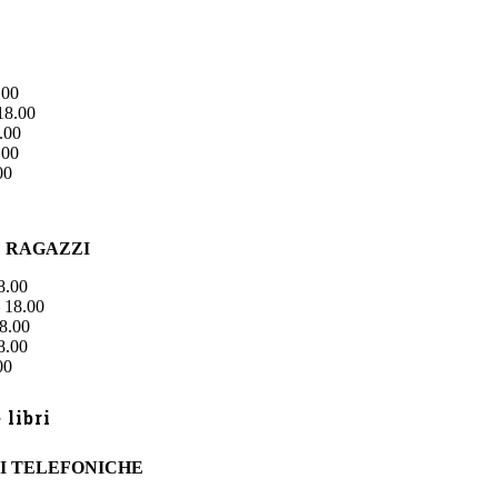
.00
18.00
.00
.00
00
E RAGAZZI
8.00
 18.00
8.00
8.00
00
libri
I TELEFONICHE