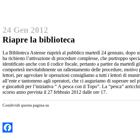
24 Gen 2012
Riapre la biblioteca
La Biblioteca Astense riaprirà al pubblico martedì 24 gennaio, dopo 
ha richiesto l’attivazione di procedure complesse, che purtroppo speci
identificato anche con il codice fiscale, pertanto a partire da martedì g
comporterà inevitabilmente un rallentamento delle procedure, motivo per
lettori, per agevolare le operazioni consigliamo a tutti i lettori di mun
all’ente e tantomeno agli operatori, che ci auguriamo di superare nel più
e giocattoli per l’iniziativa “ A pesca con il Topo”. La “pesca” arricch
scorso anno prevista il 27 febbraio 2012 dalle ore 17.
Condividi questa pagina su
Facebook