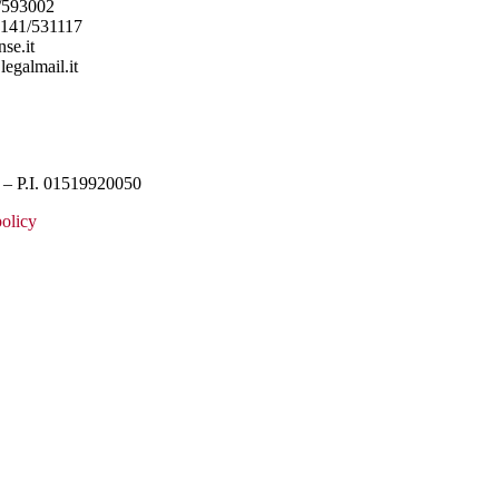
/593002
0141/531117
se.it
legalmail.it
– P.I. 01519920050
olicy