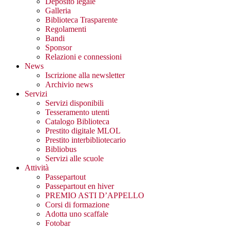
Deposito legale
Galleria
Biblioteca Trasparente
Regolamenti
Bandi
Sponsor
Relazioni e connessioni
News
Iscrizione alla newsletter
Archivio news
Servizi
Servizi disponibili
Tesseramento utenti
Catalogo Biblioteca
Prestito digitale MLOL
Prestito interbibliotecario
Bibliobus
Servizi alle scuole
Attività
Passepartout
Passepartout en hiver
PREMIO ASTI D’APPELLO
Corsi di formazione
Adotta uno scaffale
Fotobar