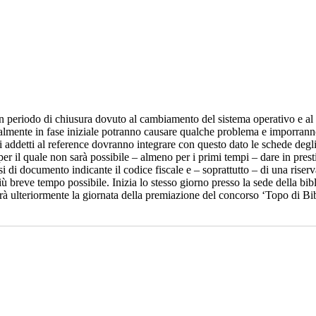
un periodo di chiusura dovuto al cambiamento del sistema operativo e al
almente in fase iniziale potranno causare qualche problema e imporranno 
li addetti al reference dovranno integrare con questo dato le schede degli 
 il quale non sarà possibile – almeno per i primi tempi – dare in prestito
irsi di documento indicante il codice fiscale e – soprattutto – di una ris
 breve tempo possibile. Inizia lo stesso giorno presso la sede della biblio
irà ulteriormente la giornata della premiazione del concorso ‘Topo di Bib