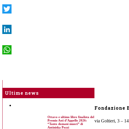
Twitter
LinkedIn
WhatsApp
Ultime news
Fondazione B
Ottavo e ultimo libro finalista del
via Goltieri, 3 – 1
Premio Asti d’Appello 2026:
“Tanto domani muori” di
Antiniska Pozzi