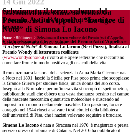
14 Giu 2022
Selezionato il terzo volume del
Selezionato il terzo volume del Premio Asti
Premio Asti d’Appello, “La tigre di
d’Appello, “La tigre di Noto” di Simona Lo
Iacono
Noto” di Simona Lo Iacono
Home
>
Biblioteca
>
Selezionato il terzo volume del Premio Asti d’Appello,
È stato selezionato il terzo volume del Premio Asti d’Appello: è
“La tigre di Noto” di Simona Lo Iacono
“
La tigre di Noto”
di Simona Lo Iacono (Neri Pozza), finalista al
Premio Wondy di letteratura resiliente
(
www.wondysonoio.it
) rivolto alle opere letterarie che raccontano
come fare fronte in modo positivo agli ostacoli della vita.
Il romanzo narra la storia della scienziata Anna Maria Ciccone: nata
a Noto nel 1891, lasciò la Sicilia per Pisa poco prima che scoppiasse
la Grande Guerra per studiare fisica, unica donna del suo corso.
Insegnò alla Normale e per un’intera vita si occupò di spettrometria,
pubblicando studi che ebbero una vasta risonanza persino nel campo
della nascente meccanica quantistica molecolare e riuscendo ad
imporsi in un mondo nettamente maschile. Con passione, forza e
coraggio nel 1944 riuscì a salvare i testi ebraici della biblioteca
dell’università di Pisa, che i nazisti volevano requisire e bruciare.
Simona Lo Iacono
è nata a Siracusa nel 1970, è magistrato e presta
servizio presso il tribunale di Catania. Nel 2016 ha pubblicato il