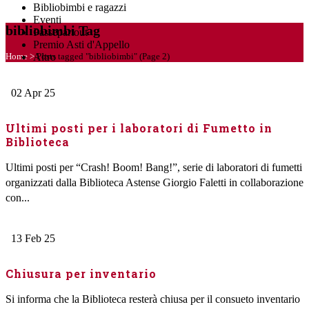
Bibliobimbi e ragazzi
Eventi
bibliobimbi Tag
Passepartout
Premio Asti d'Appello
Home
>
Posts tagged "bibliobimbi"
(Page 2)
Altro
02
Apr
25
Ultimi posti per i laboratori di Fumetto in
Biblioteca
Ultimi posti per “Crash! Boom! Bang!”, serie di laboratori di fumetti
organizzati dalla Biblioteca Astense Giorgio Faletti in collaborazione
con...
13
Feb
25
Chiusura per inventario
Si informa che la Biblioteca resterà chiusa per il consueto inventario