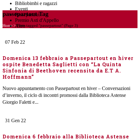
Bibliobimbi e ragazzi
Eventi
passepartout Tag
Passepartout
Premio Asti d'Appello
Home
>
Posts tagged "passepartout"
(Page 3)
Altro
07
Feb
22
Domenica 13 febbraio a Passepartout en hiver
ospite Benedetta Saglietti con “La Quinta
Sinfonia di Beethoven recensita da E.T A.
Hoffmann”
Nuovo appuntamento con Passepartout en hiver – Conversazioni
d’inverno, il ciclo di incontri promossi dalla Biblioteca Astense
Giorgio Faletti e...
31
Gen
22
Domenica 6 febbraio alla Biblioteca Astense