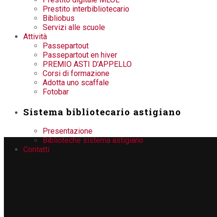
Prestito interbibliotecario
Bibliobus
Servizi alle scuole
Attività
Passepartout
Passepartout en hiver
PREMIO ASTI D’APPELLO
Corsi di formazione
Adotta uno scaffale
Fotobar
Sistema bibliotecario astigiano
Presentazione
Biblioteche sistema astigiano
Contatti