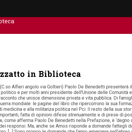
ioteca
zzatto in Biblioteca
(C.so Alfieri angolo via Goltieri) Paolo De Benedetti presenterà
olitico e per molti anni presidente dell’Unione delle Comunità ebr
ngo racconto che unisce dimensione privata e vita pubblica. Di fam
da guerra mondiale: le pagine del libro che ripercorrono la sua fo
i medicina e alla militanza politica nel Pci. Il resto della sua sto
ci importanti, fatta di opinioni difese strenuamente e di prese di
che, come afferma Paolo De Benedetti nella Prefazione, è ‘degno di
ei responsi. Ma, anche se Amos risponde a domande fattegli dall
libro. […] Sono proprio le domande che fanno emergere nell’ebreo