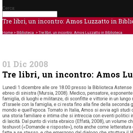
Cerca:
Tre libri, un incontro: Amos Luzzatto in Bibl
Home
>
Biblioteca
>
Tre libri, un incontro: Amos Luzzatto in Biblioteca
01 Dic 2008
Tre libri, un incontro: Amos Lu
Lunedì 1 dicembre alle ore 18.00 presso la Biblioteca Astense 
ebreo di sinistra (Mursia, 2008). Medico, pensatore, esponente p
famiglia, di luoghi e militanze, di sconfitte e vittorie in un lu
d’Israele con la famiglia, e ci resta fino alla fine della secon
mondo e quell’epoca. Tornato in Italia, Amos si avvia agli studi d
una storia familiare e intima che si intreccia con eventi politi
di laicità. Dal punto di vista ebraico (Effatà, 2008), un volume 
teshuvot («Domande e risposte»), nota anche come letteratura d
fatte a se stesso, e che emergono dal dialogo che struttura il 