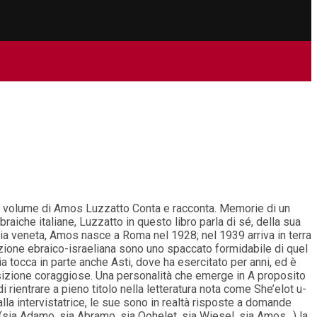
 il volume di Amos Luzzatto Conta e racconta. Memorie di un
aiche italiane, Luzzatto in questo libro parla di sé, della sua
iglia veneta, Amos nasce a Roma nel 1928; nel 1939 arriva in terra
rmazione ebraico-israeliana sono uno spaccato formidabile di quel
ria tocca in parte anche Asti, dove ha esercitato per anni, ed è
 posizione coraggiose. Una personalità che emerge in A proposito
 rientrare a pieno titolo nella letteratura nota come She’elot u-
a intervistatrice, le sue sono in realtà risposte a domande
 (sia Adamo, sia Abramo, sia Qohelet, sia Wiesel, sia Amos…) la