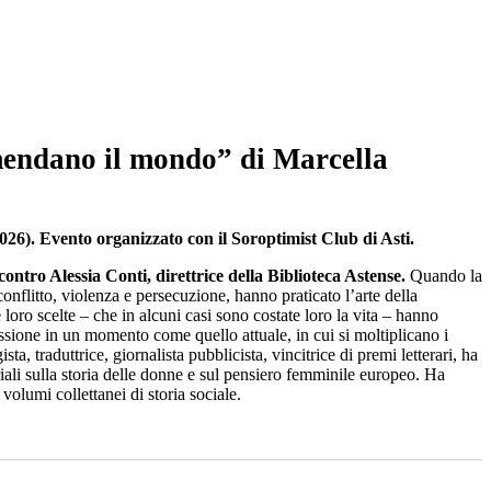
mendano il mondo” di Marcella
6). Evento organizzato con il Soroptimist Club di Asti.
ontro Alessia Conti, direttrice della Biblioteca Astense.
Quando la
conflitto, violenza e persecuzione, hanno praticato l’arte della
le loro scelte – che in alcuni casi sono costate loro la vita – hanno
assione in un momento come quello attuale, in cui si moltiplicano i
, traduttrice, giornalista pubblicista, vincitrice di premi letterari, ha
riali sulla storia delle donne e sul pensiero femminile europeo. Ha
volumi collettanei di storia sociale.