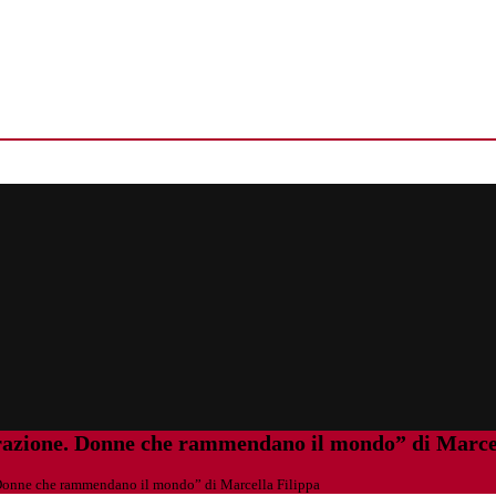
arazione. Donne che rammendano il mondo” di Marce
. Donne che rammendano il mondo” di Marcella Filippa