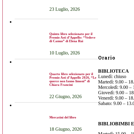
23 Luglio, 2026
Quinto libro selezionato per il
Premio Asti d’Appello: “Vedove
di Camus” di Elena Rui
10 Luglio, 2026
Orario
BIBLIOTECA
Quarto libro selezionato per il
Lunedì: chiuso
Premio Asti d’Appello 2026, “Le
querce non fanno limoni” di
Martedì: 9.00 – 18
Chiara Francini
Mercoledì: 9.00 – 
Giovedì: 9.00 – 18
22 Giugno, 2026
Venerdì: 9.00 – 18
Sabato: 9.00 – 13.
Mercatini del libro
BIBLIOBIMBI 
18 Giugno, 2026
Martedì: 15.00 – 1