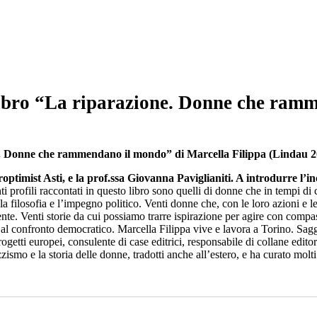
libro “La riparazione. Donne che ram
. Donne che rammendano il mondo” di Marcella Filippa (Lindau 202
ptimist Asti, e la prof.ssa Giovanna Paviglianiti. A introdurre l’inc
i profili raccontati in questo libro sono quelli di donne che in tempi di 
a, la filosofia e l’impegno politico. Venti donne che, con le loro azioni e 
ente. Venti storie da cui possiamo trarre ispirazione per agire con comp
al confronto democratico. Marcella Filippa vive e lavora a Torino. Saggista
getti europei, consulente di case editrici, responsabile di collane edito
zismo e la storia delle donne, tradotti anche all’estero, e ha curato molti 