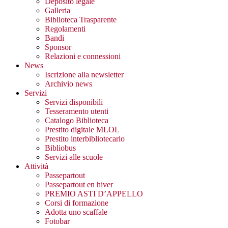
Deposito legale
Galleria
Biblioteca Trasparente
Regolamenti
Bandi
Sponsor
Relazioni e connessioni
News
Iscrizione alla newsletter
Archivio news
Servizi
Servizi disponibili
Tesseramento utenti
Catalogo Biblioteca
Prestito digitale MLOL
Prestito interbibliotecario
Bibliobus
Servizi alle scuole
Attività
Passepartout
Passepartout en hiver
PREMIO ASTI D’APPELLO
Corsi di formazione
Adotta uno scaffale
Fotobar