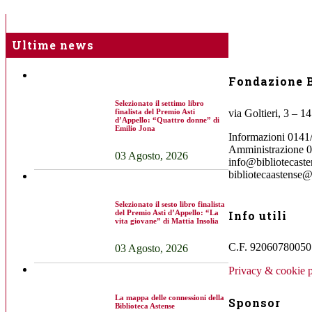
Ultime news
Fondazione B
Selezionato il settimo libro
via Goltieri, 3 – 1
finalista del Premio Asti
d’Appello: “Quattro donne” di
Emilio Jona
Informazioni 0141
Amministrazione 
03 Agosto, 2026
info@bibliotecasten
bibliotecaastense@
Selezionato il sesto libro finalista
Info utili
del Premio Asti d’Appello: “La
vita giovane” di Mattia Insolia
C.F. 92060780050 
03 Agosto, 2026
Privacy & cookie p
La mappa delle connessioni della
Sponsor
Biblioteca Astense