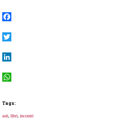
Facebook
Twitter
LinkedIn
WhatsApp
Tags:
asti
,
libri
,
incontri