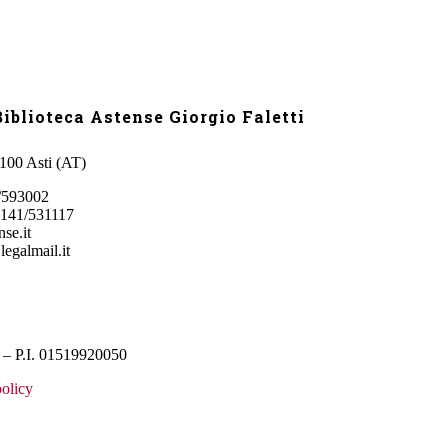
iblioteca Astense Giorgio Faletti
4100 Asti (AT)
/593002
0141/531117
se.it
legalmail.it
– P.I. 01519920050
olicy