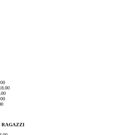
.00
18.00
.00
.00
00
E RAGAZZI
8.00