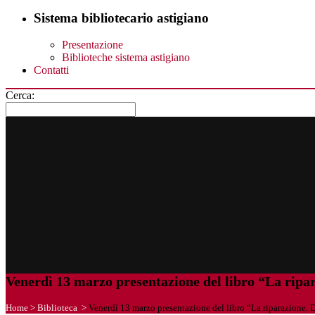
Sistema bibliotecario astigiano
Presentazione
Biblioteche sistema astigiano
Contatti
Cerca:
Venerdì 13 marzo presentazione del libro “La rip
Home
>
Biblioteca
>
Venerdì 13 marzo presentazione del libro “La riparazione