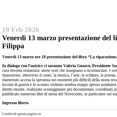
19 Feb 2026
Venerdì 13 marzo presentazione del 
Filippa
Venerdì 13 marzo ore 18
presentazione del libro “La riparazione
In dialogo con l’autrice ci saranno Valeria Guasco, Presidente Soro
cura diventa resistenza: storie vere che insegnano a ricominciare. I vent
riparazione, attraverso il canto, la musica, l’arte, la scrittura, la poesi
mantenuto accesa la speranza nei momenti più difficili della storia rec
focolai di guerra e lo scontro violento sembra troppo spesso sostituirsi 
diretto mostre, realizzato sceneggiature per documentari, coordinato pro
pubblicato numerosi libri di storia del Novecento, in particolare sul raz
Ingresso libero.
Condividi questa pagina su