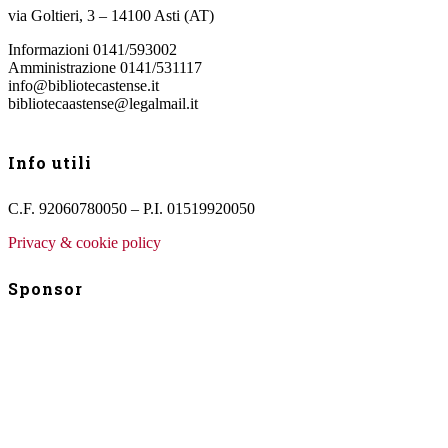
via Goltieri, 3 – 14100 Asti (AT)
Informazioni 0141/593002
Amministrazione 0141/531117
info@bibliotecastense.it
bibliotecaastense@legalmail.it
Info utili
C.F. 92060780050 – P.I. 01519920050
Privacy & cookie policy
Sponsor