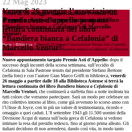
22 Mag 2023
Venerdì 26 maggio l’associazione
Venerdì 26 maggio l’associazione Premio Asti
Premio Asti d’appello propone
d’appello propone lettura continuata del libro
“Bandiera bianca a Cefalonia” di Marcello
lettura continuata del libro
Venturi
“Bandiera bianca a Cefalonia” di
Home
>
Biblioteca
>
Venerdì 26 maggio l’associazione Premio Asti d’appello
Marcello Venturi
propone lettura continuata del libro “Bandiera bianca a Cefalonia” di Marcello
Venturi
Nuovo appuntamento targato Premio Asti d’Appello:
dopo il
successo degli incontri della scorsa settimana, sull’eccidio di
Cefalonia in Sala Pastrone tenuto dal presidente Stefano Bertone
(nella foto) e con l’autore Gian Marco Griffi in biblioteca,
venerdì
26 maggio a partire dalle 18
alla Biblioteca Astense
si terrà la
lettura continuata del libro
Bandiera bianca a Cefalonia
di
Marcello Venturi
, che continuerà a staffetta fino a notte inoltrata tra
tutti coloro che vorranno partecipare. Sarà un modo per celebrare un
rito collettivo intorno al libro, come già avvenuto lo scorso anno con
l’Ulisse di Joyce, con in più un valore di testimonianza, ricordo e
omaggio a quei caduti. L’8 settembre 1943 gli 11.500 uomini della
Divisione Acqui di stanza sull’isola greca di Cefalonia si vedono
intimare la resa dal presidio tedesco, fino al giorno prima alleato. Gli
italiani decidono di non arrendersi, dando così vita, in modo tanto