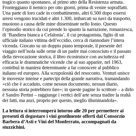
tragico quanto spontaneo, al primo atto della Resistenza armata.
Fronteggiano il nemico per otto giorni, prima di venire sopraffatti.
Una parte di loro cade in combattimento, altri 6.500 dopo essersi
arresi vengono trucidati e altri 1.300, imbarcati su navi da trasporto,
muoiono a causa delle mine disseminate nello Ionio. Questo
l’episodio storico da cui prende lo spunto la narrazione, romanzesca,
di ‘Bandiera bianca a Cefalonia’, il cui protagonista, figlio di un
ufficiale italiano vittima dell’eccidio, cerca di riannodare l’intera
vicenda. Giocato su un doppio piano temporale, il presente del
viaggio nell’isola sulle orme di un padre mai conosciuto e il passato
della rievocazione storica, il libro ricostruisce con asciuttezza ed
efficacia le drammatiche vicende che al suo apparire, nel 1963,
contribuì in maniera determinante a far conoscere al pubblico
italiano ed europeo. Alla scrupolosità del resoconto. Venturi unisce
le movenze intense e partecipi della grande narrativa, tramandando
«ciò che è accaduto, come nessun documento, nessun diario,
nessuna storia potrebbero fare»; in queste pagine lo scrittore – a dirlo
è Sandro Pertini – raggiunge i vertici dell’arte senza tradire la realtà
dei fatti, ma anzi, proprio per questo, meglio illuminandola».
La lettura si interromperà intorno alle 20 per permettere ai
presenti di degustare i vini gentilmente offerti dal Consorzio
Barbera d’Asti e Vini del Monferrato, accompagnati da
stuzzichini.