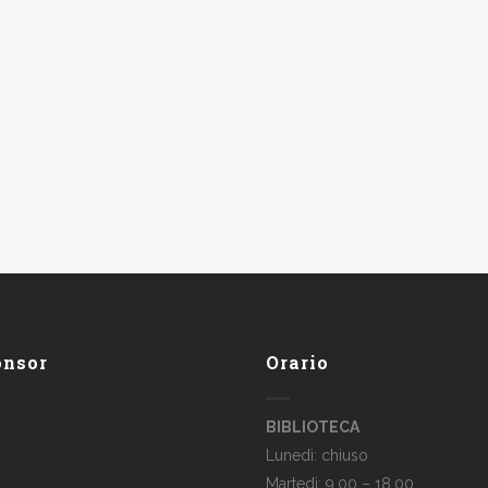
onsor
Orario
BIBLIOTECA
Lunedì: chiuso
Martedì: 9.00 – 18.00