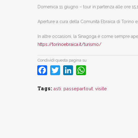
Domenica 11 giugno – tour in partenza alle ore 15,1
Aperture a cura della Comunità Ebraica di Torino e 
In altre occasioni, la Sinagoga è come sempre aperta
https://torinoebraica.it/turismo/
Condividi questa pagina su
Facebook
Twitter
LinkedIn
WhatsApp
Tags:
asti
,
passepartout
,
visite