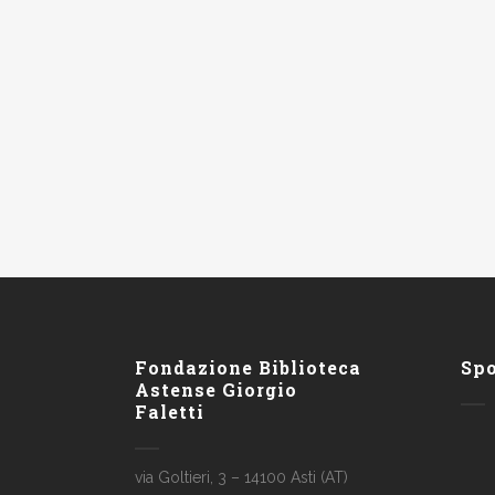
Fondazione Biblioteca
Sp
Astense Giorgio
Faletti
via Goltieri, 3 – 14100 Asti (AT)