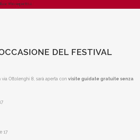
stival Passepartout
N OCCASIONE DEL FESTIVAL
n via Ottolenghi 8, sarà aperta con
visite guidate gratuite senza
17
e 17