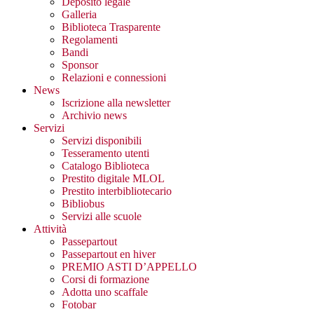
Deposito legale
Galleria
Biblioteca Trasparente
Regolamenti
Bandi
Sponsor
Relazioni e connessioni
News
Iscrizione alla newsletter
Archivio news
Servizi
Servizi disponibili
Tesseramento utenti
Catalogo Biblioteca
Prestito digitale MLOL
Prestito interbibliotecario
Bibliobus
Servizi alle scuole
Attività
Passepartout
Passepartout en hiver
PREMIO ASTI D’APPELLO
Corsi di formazione
Adotta uno scaffale
Fotobar