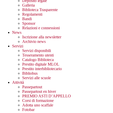
Deposito legale
Galleria
Biblioteca Trasparente
Regolamenti
Bandi
Sponsor
Relazioni e connessioni
News
Iscrizione alla newsletter
Archivio news
Servizi
Servizi disponibili
Tesseramento utenti
Catalogo Biblioteca
Prestito digitale MLOL
Prestito interbibliotecario
Bibliobus
Servizi alle scuole
Attività
Passepartout
Passepartout en hiver
PREMIO ASTI D’APPELLO
Corsi di formazione
Adotta uno scaffale
Fotobar