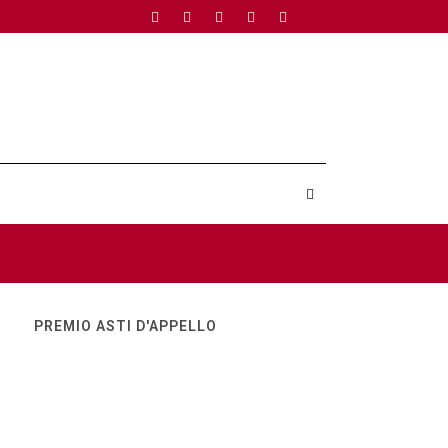
PREMIO ASTI D'APPELLO
ri del Premio Topo 2025