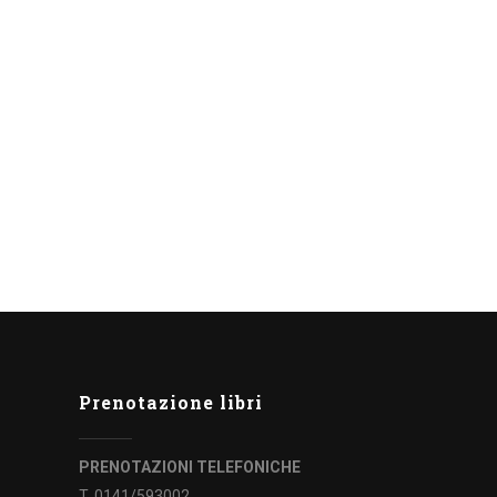
ti per i laboratori di
n Biblioteca
r “Crash! Boom! Bang!”, serie di
umetti organizzati dalla Biblioteca
 Faletti in collaborazione con...
Prenotazione libri
PRENOTAZIONI TELEFONICHE
T. 0141/593002