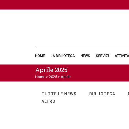
HOME
LA BIBLIOTECA
NEWS
SERVIZI
ATTIVIT
Aprile 2025
Home
>
2025
>
Aprile
TUTTE LE NEWS
BIBLIOTECA
ALTRO
Gli appuntamenti di maggio
28
Apr
25