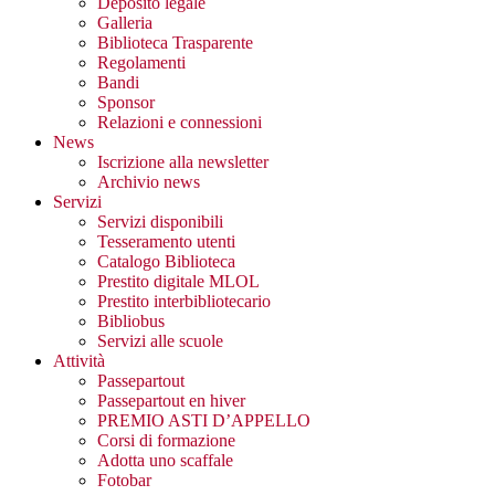
Deposito legale
Galleria
Biblioteca Trasparente
Regolamenti
Bandi
Sponsor
Relazioni e connessioni
News
Iscrizione alla newsletter
Archivio news
Servizi
Servizi disponibili
Tesseramento utenti
Catalogo Biblioteca
Prestito digitale MLOL
Prestito interbibliotecario
Bibliobus
Servizi alle scuole
Attività
Passepartout
Passepartout en hiver
PREMIO ASTI D’APPELLO
Corsi di formazione
Adotta uno scaffale
Fotobar