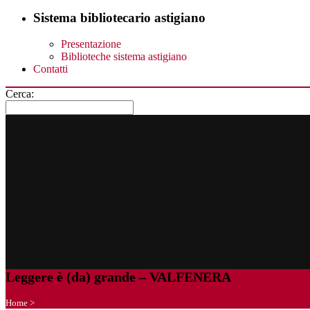
Sistema bibliotecario astigiano
Presentazione
Biblioteche sistema astigiano
Contatti
Cerca:
Leggere è (da) grande – VALFENERA
Home
>