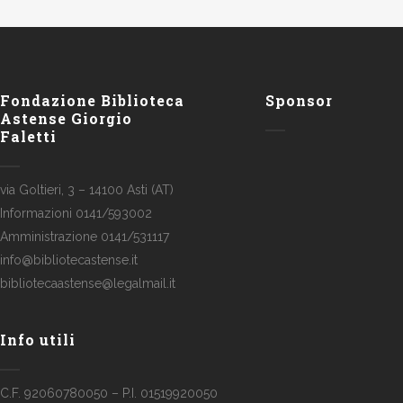
Fondazione Biblioteca
Sponsor
Astense Giorgio
Faletti
via Goltieri, 3 – 14100 Asti (AT)
Informazioni 0141/593002
Amministrazione 0141/531117
info@bibliotecastense.it
bibliotecaastense@legalmail.it
Info utili
C.F. 92060780050 – P.I. 01519920050