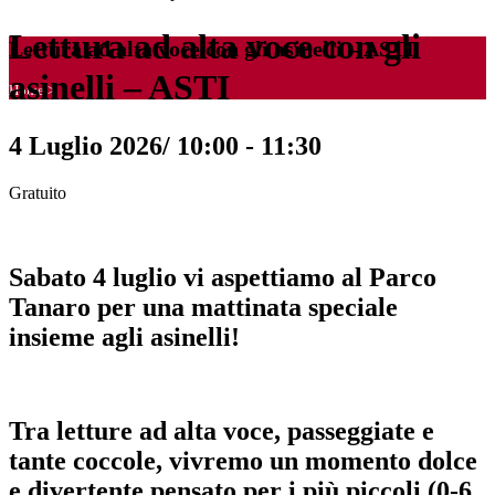
Lettura ad alta voce con gli
Lettura ad alta voce con gli asinelli – ASTI
asinelli – ASTI
Home
>
4 Luglio 2026/ 10:00
-
11:30
Gratuito
Sabato 4 luglio vi aspettiamo al Parco
Tanaro per una mattinata speciale
insieme agli asinelli!
Tra letture ad alta voce, passeggiate e
tante coccole, vivremo un momento dolce
e divertente pensato per i più piccoli (0-6