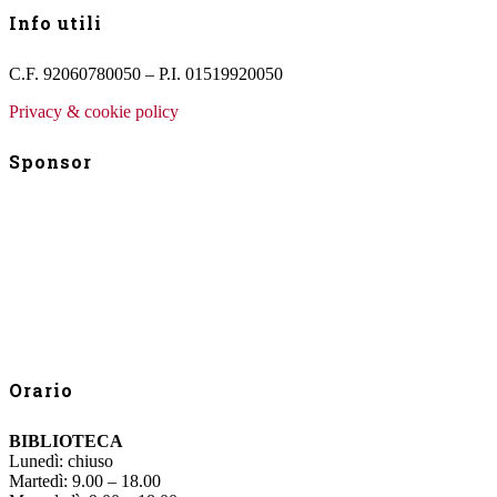
Info utili
C.F. 92060780050 – P.I. 01519920050
Privacy & cookie policy
Sponsor
Orario
BIBLIOTECA
Lunedì: chiuso
Martedì: 9.00 – 18.00