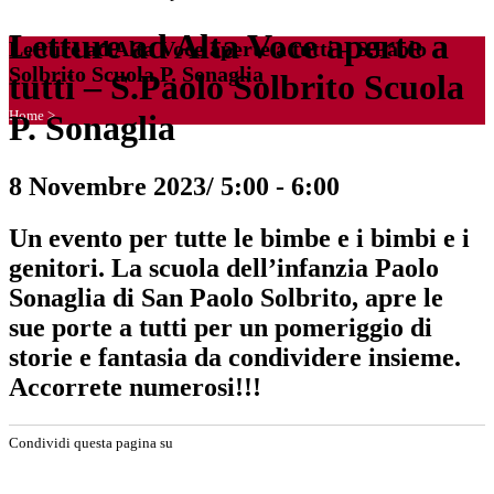
Letture ad Alta Voce aperte a
Letture ad Alta Voce aperte a tutti – S.Paolo
Solbrito Scuola P. Sonaglia
tutti – S.Paolo Solbrito Scuola
Home
>
P. Sonaglia
8 Novembre 2023/ 5:00
-
6:00
Un evento per tutte le bimbe e i bimbi e i
genitori. La scuola dell’infanzia Paolo
Sonaglia di San Paolo Solbrito, apre le
sue porte a tutti per un pomeriggio di
storie e fantasia da condividere insieme.
Accorrete numerosi!!!
Condividi questa pagina su