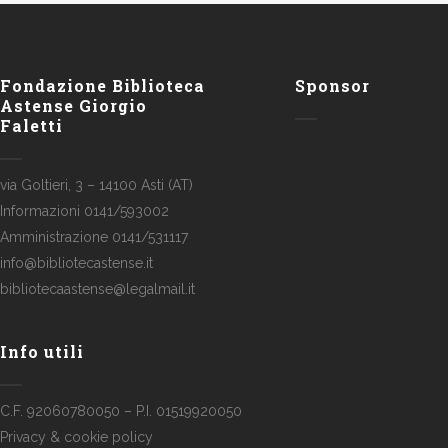
Fondazione Biblioteca
Sponsor
Astense Giorgio
Faletti
via Goltieri, 3 – 14100 Asti (AT)
Informazioni 0141/593002
Amministrazione 0141/531117
info@bibliotecastense.it
bibliotecaastense@legalmail.it
Info utili
C.F. 92060780050 – P.I. 01519920050
Privacy & cookie policy