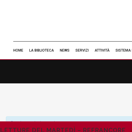
HOME
LA BIBLIOTECA
NEWS
SERVIZI
ATTIVITÀ
SISTEMA 
Questo evento è passato.
LETTURE DEL MARTEDÌ – REFRANCORE