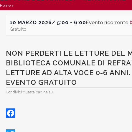
Letture del martedì – REFRANCORE
Home
>
10 MARZO 2026/ 5:00
-
6:00
Evento ricorrente
(
Gratuito
NON PERDERTI LE LETTURE DEL MA
BIBLIOTECA COMUNALE DI REFRA
LETTURE AD ALTA VOCE 0-6 ANNI.
EVENTO GRATUITO
Condividi questa pagina su
Facebook