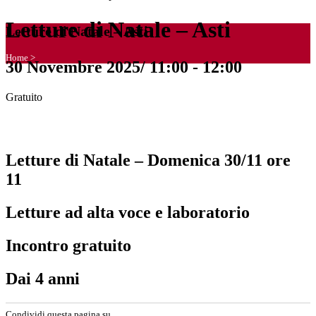
Letture di Natale – Asti
Letture di Natale – Asti
Home
>
30 Novembre 2025/ 11:00
-
12:00
Gratuito
Letture di Natale – Domenica 30/11 ore
11
Letture ad alta voce e laboratorio
Incontro gratuito
Dai 4 anni
Condividi questa pagina su