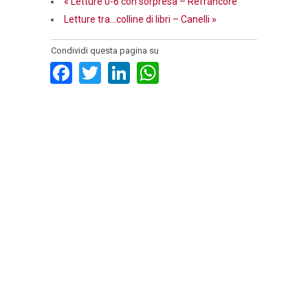
«
Letture 0-6 con sorpresa – Refrancore
Letture tra…colline di libri – Canelli
»
Condividi questa pagina su
Facebook
Twitter
LinkedIn
WhatsApp