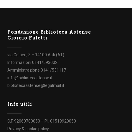
Fondazione Biblioteca Astense
Giorgio Faletti
via Goltieri, 3 – 14100 Asti (AT)
Informazioni 0141/593002
Amministrazione 0141/531117
info@bibliotecastense.it
bibliotecaastense@legalmail.it
Info utili
C.F. 92060780050 – P.I. 01519920050
Privacy & cookie policy