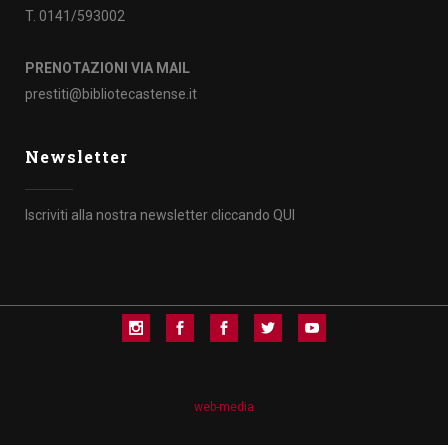
T. 0141/593002
PRENOTAZIONI VIA MAIL
prestiti@bibliotecastense.it
Newsletter
Iscriviti alla nostra newsletter cliccando
QUI
Utilizzando questo sito, accetti che noi e i nostri partner possiamo
impostare cookie tecnici, statistici e di profilazione come da nostra
Cookie Policy
web-media
Settaggi
Rifiuta tutti
Accetta tutti