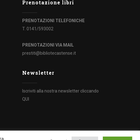
Prenotazione libri
PRENOTAZIONI TELEFONICHE
T. 0141/593002
PRENOTAZIONI VIA MAIL
prestiti@bibliotecastense.it
Newsletter
Iscriviti alla nostra newsletter cliccando
QUI
ra