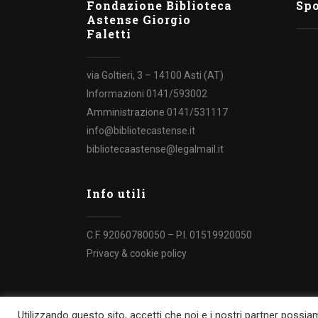
Fondazione Biblioteca
Sp
Astense Giorgio
Faletti
via Goltieri, 3 – 14100 Asti (AT)
Informazioni 0141/593002
Amministrazione 0141/531117
info@bibliotecastense.it
bibliotecaastense@legalmail.it
Info utili
C.F. 92060780050 – P.I. 01519920050
Privacy & cookie policy
Utilizzando questo sito, accetti che noi e i nostri partner possia