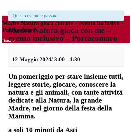
Questo evento è passato.
Madre Natura gioca con me – evento inclusivo –
Madre Natura gioca con me –
Portacomaro
evento inclusivo – Portacomaro
Home
>
12 Maggio 2024/ 3:00
-
4:30
Un pomeriggio per stare insieme tutti,
leggere storie, giocare, conoscere la
natura e gli animali, con tante attività
dedicate alla Natura, la grande
Madre, nel giorno della festa della
Mamma.
a soli 10 minuti da Asti