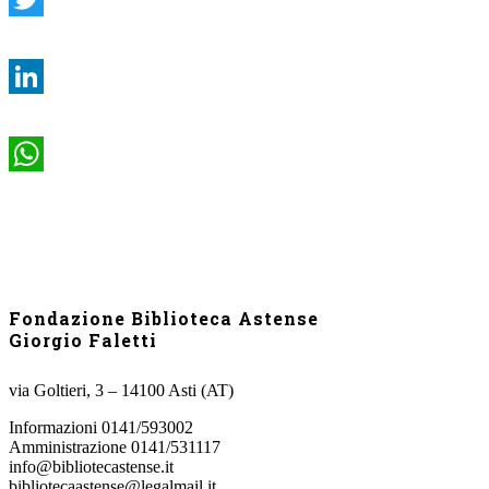
Twitter
LinkedIn
WhatsApp
Fondazione Biblioteca Astense
Giorgio Faletti
via Goltieri, 3 – 14100 Asti (AT)
Informazioni 0141/593002
Amministrazione 0141/531117
info@bibliotecastense.it
bibliotecaastense@legalmail.it