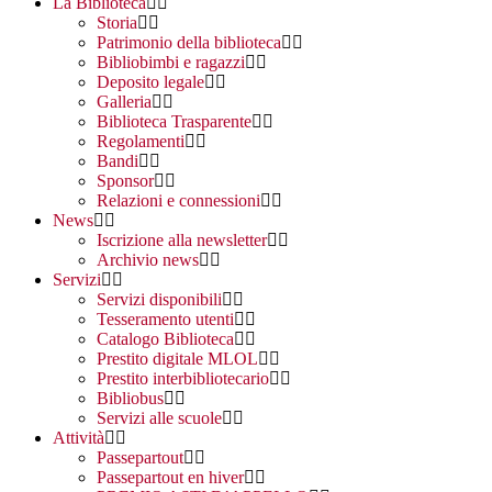
La Biblioteca
Storia
Patrimonio della biblioteca
Bibliobimbi e ragazzi
Deposito legale
Galleria
Biblioteca Trasparente
Regolamenti
Bandi
Sponsor
Relazioni e connessioni
News
Iscrizione alla newsletter
Archivio news
Servizi
Servizi disponibili
Tesseramento utenti
Catalogo Biblioteca
Prestito digitale MLOL
Prestito interbibliotecario
Bibliobus
Servizi alle scuole
Attività
Passepartout
Passepartout en hiver